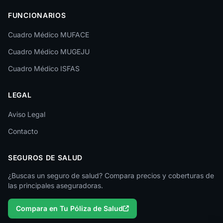
Las Palmas
FUNCIONARIOS
León
Cuadro Médico MUFACE
Lleida
Cuadro Médico MUGEJU
Lugo
Cuadro Médico ISFAS
Madrid
LEGAL
Málaga
Melilla
Aviso Legal
Contacto
Murcia
Navarra
SEGUROS DE SALUD
Ourense
¿Buscas un seguro de salud? Compara precios y coberturas de
las principales aseguradoras.
Palencia
Compara en Tu Póliza de Salud
Pontevedra