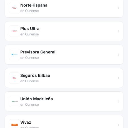
NorteHispana
en Ourense
Plus Ultra
en Ourense
Previsora General
en Ourense
Seguros Bilbao
en Ourense
Unión Madrileña
en Ourense
Vivaz
en Ourense