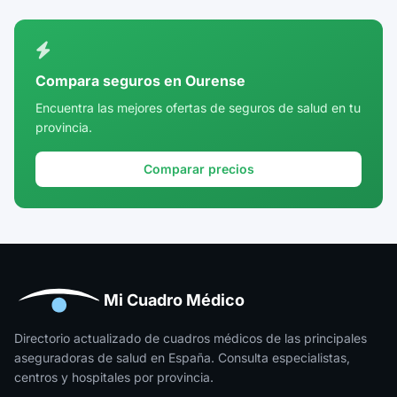
Ciudad Real
Córdoba
Compara seguros en Ourense
Cuenca
Encuentra las mejores ofertas de seguros de salud en tu
provincia.
Girona
Granada
Comparar precios
Guadalajara
Guipúzcoa
Huelva
Huesca
Mi Cuadro Médico
Jaén
Directorio actualizado de cuadros médicos de las principales
aseguradoras de salud en España. Consulta especialistas,
La Rioja
centros y hospitales por provincia.