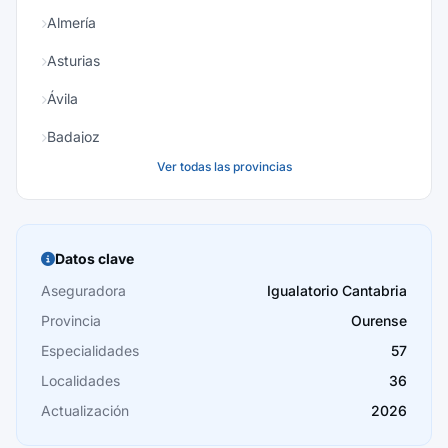
Almería
Asturias
Ávila
Badajoz
Ver todas las provincias
Baleares
Barcelona
Burgos
Datos clave
Cáceres
Aseguradora
Igualatorio Cantabria
Provincia
Ourense
Cádiz
Especialidades
57
Cantabria
Localidades
36
Castellón
Actualización
2026
Ceuta