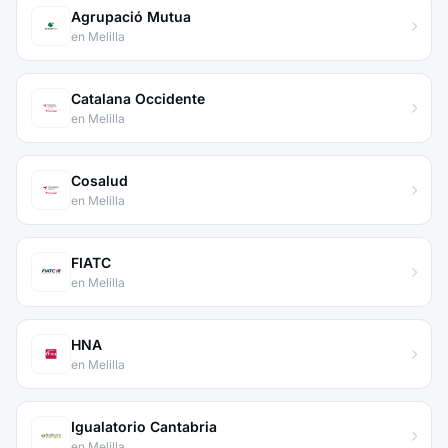
Agrupació Mutua
en Melilla
Catalana Occidente
en Melilla
Cosalud
en Melilla
FIATC
en Melilla
HNA
en Melilla
Igualatorio Cantabria
en Melilla