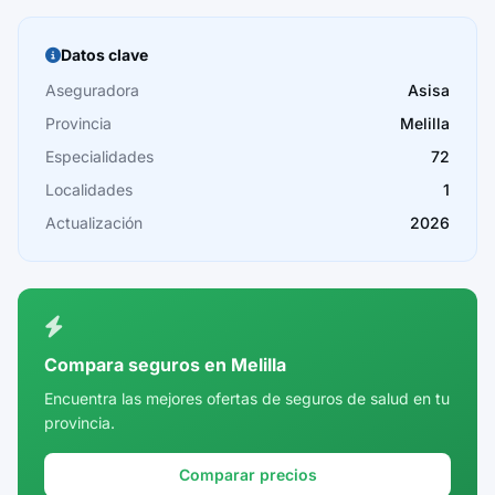
Barcelona
Burgos
Datos clave
Cáceres
Aseguradora
Asisa
Provincia
Melilla
Cádiz
Especialidades
72
Cantabria
Localidades
1
Castellón
Actualización
2026
Ceuta
Ciudad Real
Córdoba
Compara seguros en Melilla
Cuenca
Encuentra las mejores ofertas de seguros de salud en tu
provincia.
Girona
Granada
Comparar precios