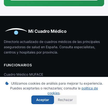
Guadalajara
Guipúzcoa
Huelva
Huesca
Mi Cuadro Médico
Jaén
Directorio actualizado de cuadros médicos de las principales
aseguradoras de salud en España. Consulta especialistas,
La Rioja
centros y hospitales por provincia.
Las Palmas
FUNCIONARIOS
León
Cuadro Médico MUFACE
Lleida
Cuadro Médico MUGEJU
Utilizamos cookies de análisis para mejorar tu experiencia.
Lugo
Puedes aceptarlas o rechazarlas; consulta la
política de
Cuadro Médico ISFAS
cookies
.
Madrid
Aceptar
Rechazar
LEGAL
Málaga