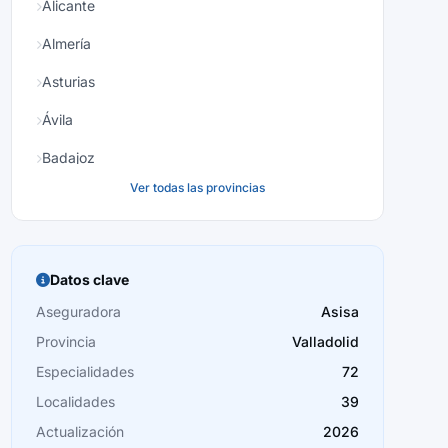
Alicante
Almería
Asturias
Ávila
Badajoz
Ver todas las provincias
Baleares
Barcelona
Burgos
Datos clave
Cáceres
Aseguradora
Asisa
Provincia
Valladolid
Cádiz
Especialidades
72
Cantabria
Localidades
39
Castellón
Actualización
2026