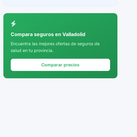
Ceuta
Ciudad Real
Córdoba
Compara seguros en Valladolid
Cuenca
Encuentra las mejores ofertas de seguros de
salud en tu provincia.
Girona
Granada
Comparar precios
Guadalajara
Guipúzcoa
Huelva
Huesca
Jaén
La Rioja