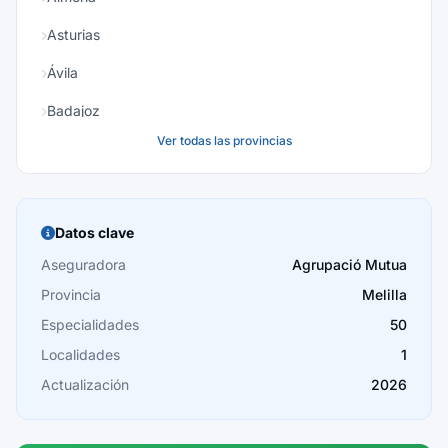
Asturias
Ávila
Badajoz
Ver todas las provincias
Baleares
Barcelona
Burgos
Datos clave
Cáceres
Aseguradora
Agrupació Mutua
Provincia
Melilla
Cádiz
Especialidades
50
Cantabria
Localidades
1
Castellón
Actualización
2026
Ceuta