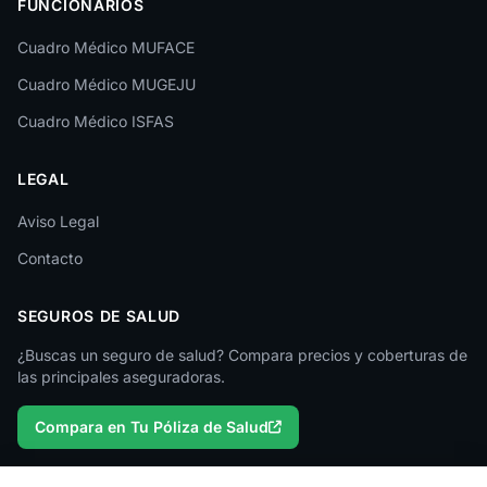
FUNCIONARIOS
León
Cuadro Médico MUFACE
Lleida
Cuadro Médico MUGEJU
Lugo
Cuadro Médico ISFAS
Madrid
LEGAL
Málaga
Melilla
Aviso Legal
Contacto
Murcia
Navarra
SEGUROS DE SALUD
Ourense
¿Buscas un seguro de salud? Compara precios y coberturas de
las principales aseguradoras.
Palencia
Compara en Tu Póliza de Salud
Pontevedra
Salamanca