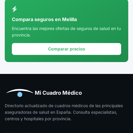
Ciudad Real
Córdoba
Compara seguros en Melilla
Cuenca
Encuentra las mejores ofertas de seguros de salud en tu
provincia.
Girona
Granada
Comparar precios
Guadalajara
Guipúzcoa
Huelva
Huesca
Mi Cuadro Médico
Jaén
Directorio actualizado de cuadros médicos de las principales
aseguradoras de salud en España. Consulta especialistas,
La Rioja
centros y hospitales por provincia.
Las Palmas