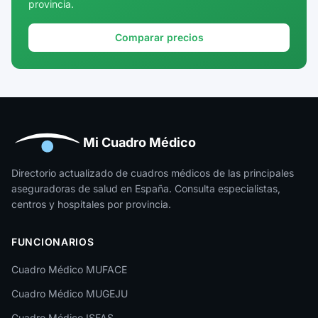
provincia.
Girona
Granada
Comparar precios
Guadalajara
Guipúzcoa
Huelva
Huesca
Mi Cuadro Médico
Jaén
Directorio actualizado de cuadros médicos de las principales
aseguradoras de salud en España. Consulta especialistas,
La Rioja
centros y hospitales por provincia.
Las Palmas
FUNCIONARIOS
León
Cuadro Médico MUFACE
Lleida
Cuadro Médico MUGEJU
Lugo
Cuadro Médico ISFAS