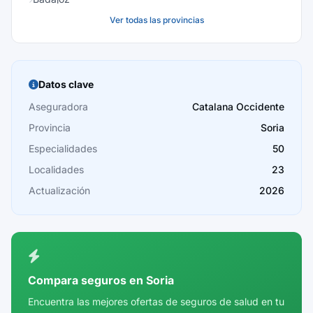
Ver todas las provincias
Baleares
Barcelona
Burgos
Datos clave
Cáceres
Aseguradora
Catalana Occidente
Provincia
Soria
Cádiz
Especialidades
50
Cantabria
Localidades
23
Castellón
Actualización
2026
Ceuta
Ciudad Real
Córdoba
Compara seguros en Soria
Cuenca
Encuentra las mejores ofertas de seguros de salud en tu