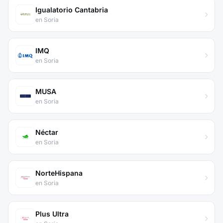
Igualatorio Cantabria
en Soria
IMQ
en Soria
MUSA
en Soria
Néctar
en Soria
NorteHispana
en Soria
Plus Ultra