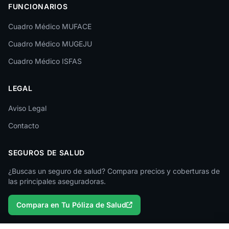
FUNCIONARIOS
León
Cuadro Médico MUFACE
Lleida
Cuadro Médico MUGEJU
Lugo
Cuadro Médico ISFAS
Madrid
LEGAL
Málaga
Melilla
Aviso Legal
Contacto
Murcia
Navarra
SEGUROS DE SALUD
Ourense
¿Buscas un seguro de salud? Compara precios y coberturas de
las principales aseguradoras.
Palencia
Compara en Tu Póliza de Salud
Pontevedra
Salamanca