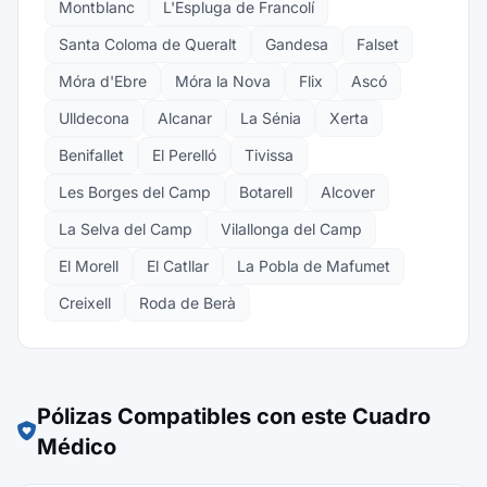
Montblanc
L'Espluga de Francolí
Santa Coloma de Queralt
Gandesa
Falset
Móra d'Ebre
Móra la Nova
Flix
Ascó
Ulldecona
Alcanar
La Sénia
Xerta
Benifallet
El Perelló
Tivissa
Les Borges del Camp
Botarell
Alcover
La Selva del Camp
Vilallonga del Camp
El Morell
El Catllar
La Pobla de Mafumet
Creixell
Roda de Berà
Pólizas Compatibles con este Cuadro
Médico