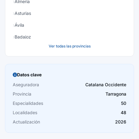
Almería
Asturias
Ávila
Badajoz
Ver todas las provincias
Baleares
Barcelona
Burgos
Datos clave
Cáceres
Aseguradora
Catalana Occidente
Provincia
Tarragona
Cádiz
Especialidades
50
Cantabria
Localidades
48
Castellón
Actualización
2026
Ceuta