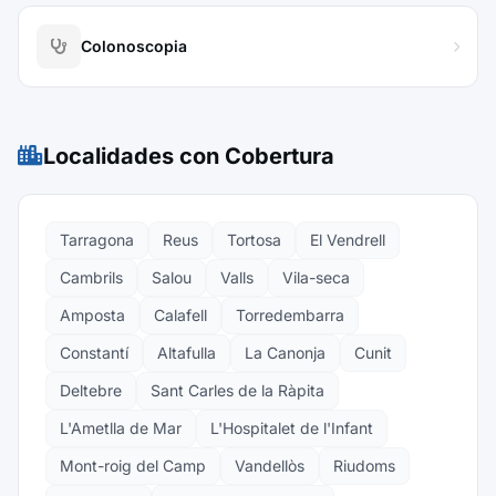
Colonoscopia
Localidades con Cobertura
Tarragona
Reus
Tortosa
El Vendrell
Cambrils
Salou
Valls
Vila-seca
Amposta
Calafell
Torredembarra
Constantí
Altafulla
La Canonja
Cunit
Deltebre
Sant Carles de la Ràpita
L'Ametlla de Mar
L'Hospitalet de l'Infant
Mont-roig del Camp
Vandellòs
Riudoms