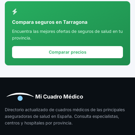
Ciudad Real
Córdoba
Compara seguros en Tarragona
Cuenca
Encuentra las mejores ofertas de seguros de salud en tu
provincia.
Girona
Granada
Comparar precios
Guadalajara
Guipúzcoa
Huelva
Huesca
Mi Cuadro Médico
Jaén
Directorio actualizado de cuadros médicos de las principales
aseguradoras de salud en España. Consulta especialistas,
La Rioja
centros y hospitales por provincia.
Las Palmas