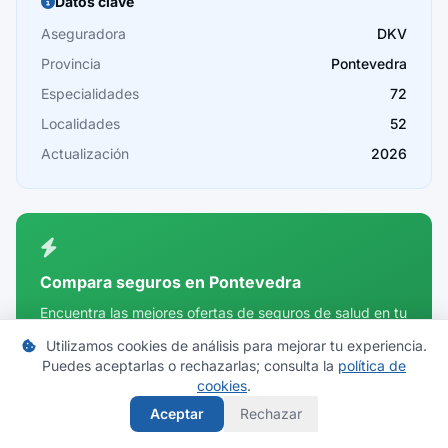
Datos clave
Cáceres
Aseguradora
DKV
Provincia
Pontevedra
Cádiz
Especialidades
72
Cantabria
Localidades
52
Castellón
Actualización
2026
Ceuta
Ciudad Real
Córdoba
Compara seguros en Pontevedra
Cuenca
Encuentra las mejores ofertas de seguros de salud en tu
provincia.
Girona
Utilizamos cookies de análisis para mejorar tu experiencia.
Puedes aceptarlas o rechazarlas; consulta la
política de
Granada
Comparar precios
cookies
.
Guadalajara
Aceptar
Rechazar