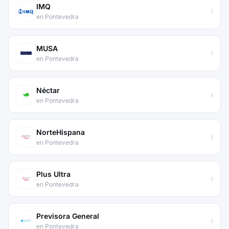
IMQ
en Pontevedra
MUSA
en Pontevedra
Néctar
en Pontevedra
NorteHispana
en Pontevedra
Plus Ultra
en Pontevedra
Previsora General
en Pontevedra