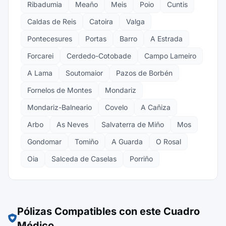
Ribadumia
Meaño
Meis
Poio
Cuntis
Caldas de Reis
Catoira
Valga
Pontecesures
Portas
Barro
A Estrada
Forcarei
Cerdedo-Cotobade
Campo Lameiro
A Lama
Soutomaior
Pazos de Borbén
Fornelos de Montes
Mondariz
Mondariz-Balneario
Covelo
A Cañiza
Arbo
As Neves
Salvaterra de Miño
Mos
Gondomar
Tomiño
A Guarda
O Rosal
Oia
Salceda de Caselas
Porriño
Pólizas Compatibles con este Cuadro
Médico