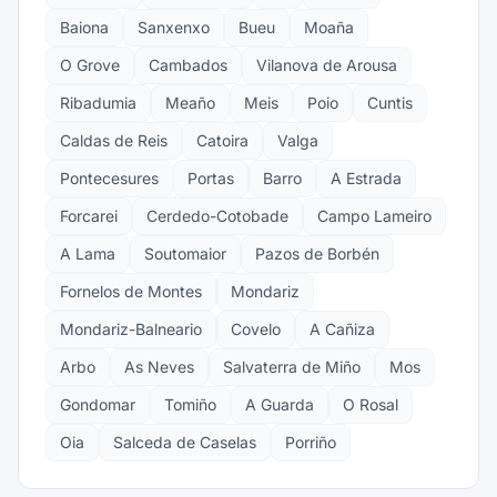
Baiona
Sanxenxo
Bueu
Moaña
O Grove
Cambados
Vilanova de Arousa
Ribadumia
Meaño
Meis
Poio
Cuntis
Caldas de Reis
Catoira
Valga
Pontecesures
Portas
Barro
A Estrada
Forcarei
Cerdedo-Cotobade
Campo Lameiro
A Lama
Soutomaior
Pazos de Borbén
Fornelos de Montes
Mondariz
Mondariz-Balneario
Covelo
A Cañiza
Arbo
As Neves
Salvaterra de Miño
Mos
Gondomar
Tomiño
A Guarda
O Rosal
Oia
Salceda de Caselas
Porriño