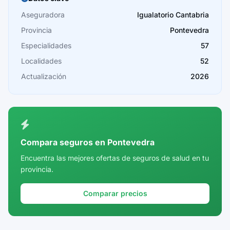
Cáceres
Aseguradora
Igualatorio Cantabria
Provincia
Pontevedra
Cádiz
Especialidades
57
Cantabria
Localidades
52
Castellón
Actualización
2026
Ceuta
Ciudad Real
Córdoba
Compara seguros en Pontevedra
Cuenca
Encuentra las mejores ofertas de seguros de salud en tu
provincia.
Girona
Granada
Comparar precios
Guadalajara
Guipúzcoa