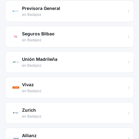
Previsora General
en Badajoz
Seguros Bilbao
en Badajoz
Unión Madrileña
en Badajoz
Vivaz
en Badajoz
Zurich
en Badajoz
Allianz