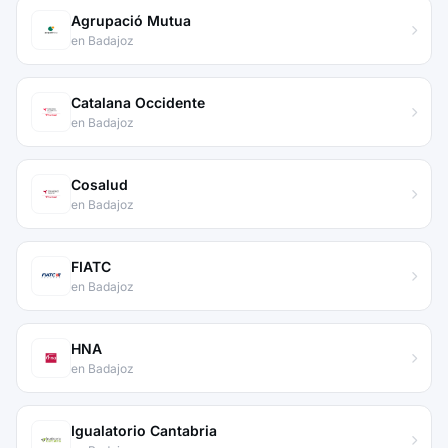
Agrupació Mutua
en Badajoz
Catalana Occidente
en Badajoz
Cosalud
en Badajoz
FIATC
en Badajoz
HNA
en Badajoz
Igualatorio Cantabria