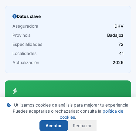
Barcelona
Burgos
Datos clave
Cáceres
Aseguradora
DKV
Provincia
Badajoz
Cádiz
Especialidades
72
Cantabria
Localidades
41
Castellón
Actualización
2026
Ceuta
Ciudad Real
Córdoba
Compara seguros en Badajoz
Utilizamos cookies de análisis para mejorar tu experiencia.
Cuenca
Encuentra las mejores ofertas de seguros de salud en tu
Puedes aceptarlas o rechazarlas; consulta la
política de
cookies
.
provincia.
Girona
Aceptar
Rechazar
Granada
Comparar precios