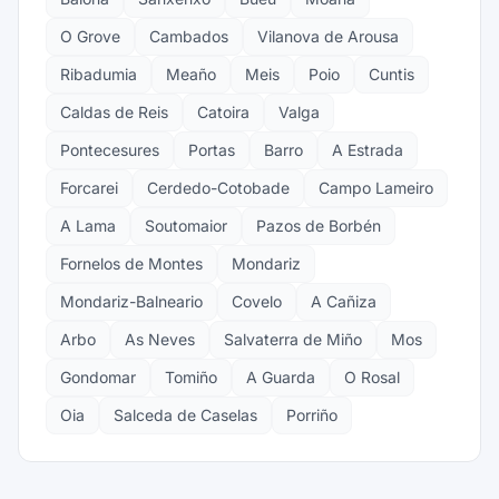
O Grove
Cambados
Vilanova de Arousa
Ribadumia
Meaño
Meis
Poio
Cuntis
Caldas de Reis
Catoira
Valga
Pontecesures
Portas
Barro
A Estrada
Forcarei
Cerdedo-Cotobade
Campo Lameiro
A Lama
Soutomaior
Pazos de Borbén
Fornelos de Montes
Mondariz
Mondariz-Balneario
Covelo
A Cañiza
Arbo
As Neves
Salvaterra de Miño
Mos
Gondomar
Tomiño
A Guarda
O Rosal
Oia
Salceda de Caselas
Porriño