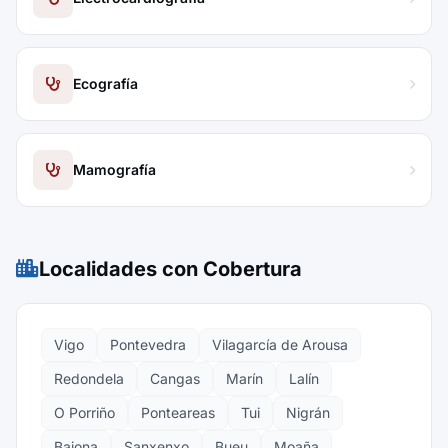
Ecografía
Mamografía
Localidades con Cobertura
Vigo
Pontevedra
Vilagarcía de Arousa
Redondela
Cangas
Marín
Lalín
O Porriño
Ponteareas
Tui
Nigrán
Baiona
Sanxenxo
Bueu
Moaña