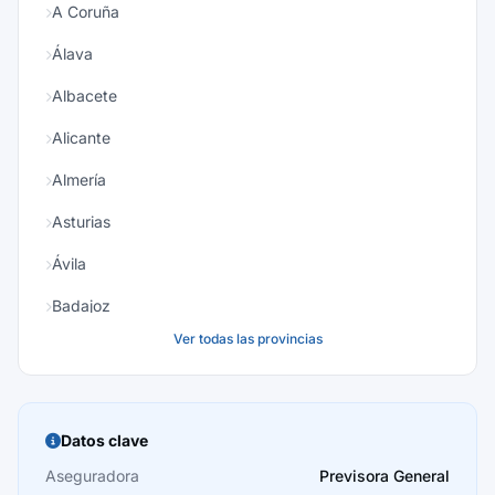
A Coruña
Álava
Albacete
Alicante
Almería
Asturias
Ávila
Badajoz
Ver todas las provincias
Baleares
Barcelona
Burgos
Datos clave
Cáceres
Aseguradora
Previsora General