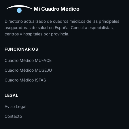
Huesca
Mi Cuadro Médico
Jaén
Directorio actualizado de cuadros médicos de las principales
aseguradoras de salud en España. Consulta especialistas,
La Rioja
centros y hospitales por provincia.
Las Palmas
FUNCIONARIOS
León
Cuadro Médico MUFACE
Lleida
Cuadro Médico MUGEJU
Lugo
Cuadro Médico ISFAS
Madrid
LEGAL
Málaga
Melilla
Aviso Legal
Contacto
Murcia
Navarra