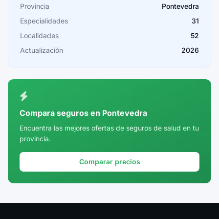
Provincia
Pontevedra
Cádiz
Especialidades
31
Cantabria
Localidades
52
Castellón
Actualización
2026
Ceuta
Ciudad Real
Córdoba
Compara seguros en Pontevedra
Cuenca
Encuentra las mejores ofertas de seguros de salud en tu
provincia.
Girona
Granada
Comparar precios
Guadalajara
Guipúzcoa
Huelva