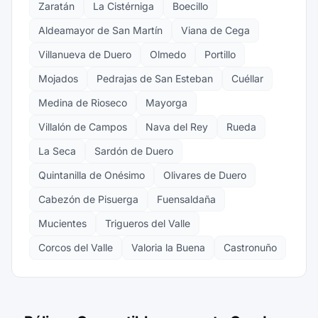
Zaratán
La Cistérniga
Boecillo
Aldeamayor de San Martín
Viana de Cega
Villanueva de Duero
Olmedo
Portillo
Mojados
Pedrajas de San Esteban
Cuéllar
Medina de Rioseco
Mayorga
Villalón de Campos
Nava del Rey
Rueda
La Seca
Sardón de Duero
Quintanilla de Onésimo
Olivares de Duero
Cabezón de Pisuerga
Fuensaldaña
Mucientes
Trigueros del Valle
Corcos del Valle
Valoria la Buena
Castronuño