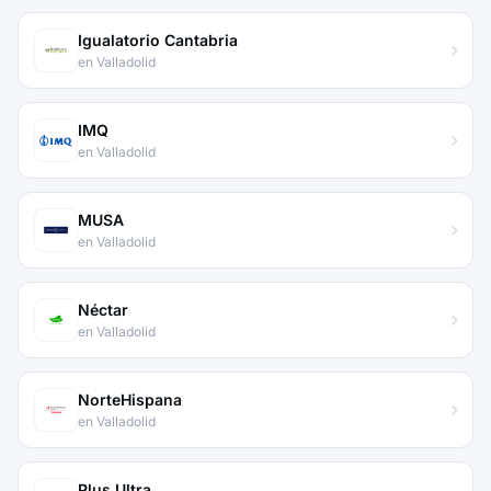
Igualatorio Cantabria
en Valladolid
IMQ
en Valladolid
MUSA
en Valladolid
Néctar
en Valladolid
NorteHispana
en Valladolid
Plus Ultra