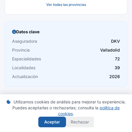
Ver todas las provincias
Baleares
Barcelona
Burgos
Datos clave
Cáceres
Aseguradora
DKV
Provincia
Valladolid
Cádiz
Especialidades
72
Cantabria
Localidades
39
Castellón
Actualización
2026
Ceuta
Ciudad Real
Utilizamos cookies de análisis para mejorar tu experiencia.
Puedes aceptarlas o rechazarlas; consulta la
Córdoba
política de
cookies
.
Compara seguros en Valladolid
Cuenca
Aceptar
Rechazar
Encuentra las mejores ofertas de seguros de salud en tu
provincia.
Girona