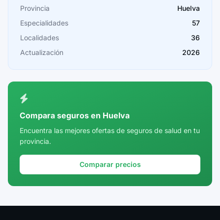
Provincia
Huelva
Cádiz
Especialidades
57
Cantabria
Localidades
36
Castellón
Actualización
2026
Ceuta
Ciudad Real
Córdoba
Compara seguros en Huelva
Cuenca
Encuentra las mejores ofertas de seguros de salud en tu
provincia.
Girona
Granada
Comparar precios
Guadalajara
Guipúzcoa
Huelva