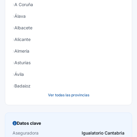
A Coruña
Álava
Albacete
Alicante
Almería
Asturias
Ávila
Badajoz
Ver todas las provincias
Baleares
Barcelona
Burgos
Datos clave
Cáceres
Aseguradora
Igualatorio Cantabria