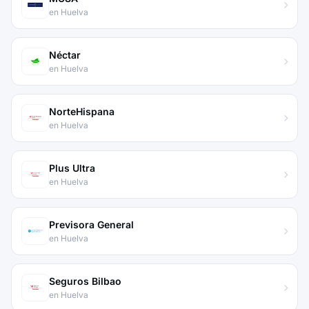
en Huelva
Néctar
en Huelva
NorteHispana
en Huelva
Plus Ultra
en Huelva
Previsora General
en Huelva
Seguros Bilbao
en Huelva