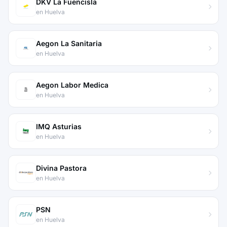
DKV La Fuencisla
en Huelva
Aegon La Sanitaria
en Huelva
Aegon Labor Medica
en Huelva
IMQ Asturias
en Huelva
Divina Pastora
en Huelva
PSN
en Huelva