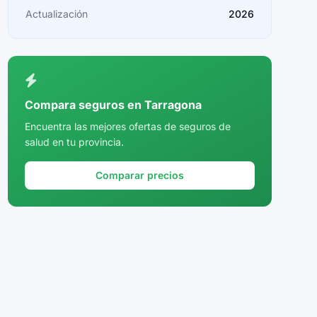
Castellón
Actualización
2026
Ceuta
Ciudad Real
Córdoba
Compara seguros en Tarragona
Cuenca
Encuentra las mejores ofertas de seguros de
salud en tu provincia.
Girona
Granada
Comparar precios
Guadalajara
Guipúzcoa
Huelva
Huesca
Jaén