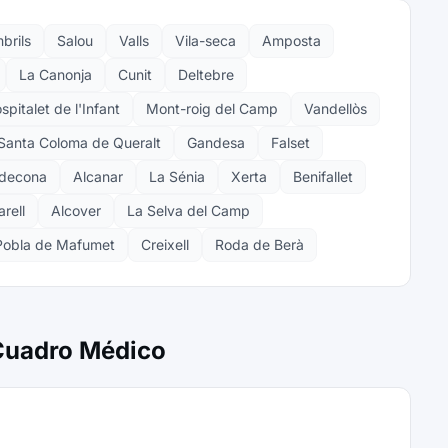
brils
Salou
Valls
Vila-seca
Amposta
La Canonja
Cunit
Deltebre
spitalet de l'Infant
Mont-roig del Camp
Vandellòs
Santa Coloma de Queralt
Gandesa
Falset
ldecona
Alcanar
La Sénia
Xerta
Benifallet
arell
Alcover
La Selva del Camp
Pobla de Mafumet
Creixell
Roda de Berà
 Cuadro Médico