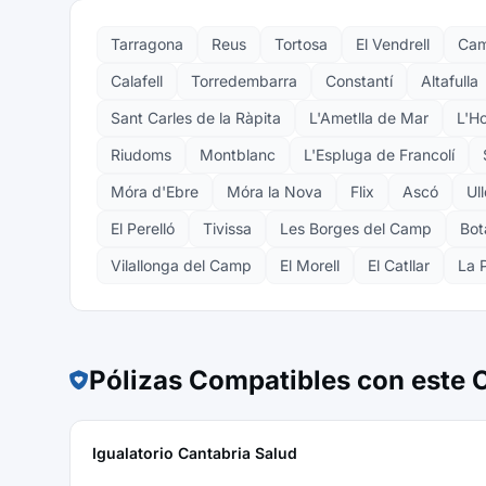
Tarragona
Reus
Tortosa
El Vendrell
Cam
Calafell
Torredembarra
Constantí
Altafulla
Sant Carles de la Ràpita
L'Ametlla de Mar
L'Ho
Riudoms
Montblanc
L'Espluga de Francolí
Móra d'Ebre
Móra la Nova
Flix
Ascó
Ul
El Perelló
Tivissa
Les Borges del Camp
Bot
Vilallonga del Camp
El Morell
El Catllar
La 
Pólizas Compatibles con este
Igualatorio Cantabria Salud