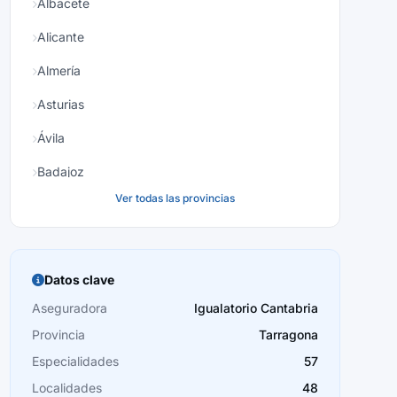
Albacete
Alicante
Almería
Asturias
Ávila
Badajoz
Ver todas las provincias
Baleares
Barcelona
Burgos
Datos clave
Cáceres
Aseguradora
Igualatorio Cantabria
Provincia
Tarragona
Cádiz
Especialidades
57
Cantabria
Localidades
48