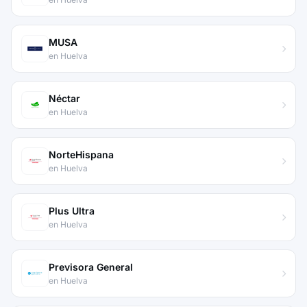
MUSA
en Huelva
Néctar
en Huelva
NorteHispana
en Huelva
Plus Ultra
en Huelva
Previsora General
en Huelva