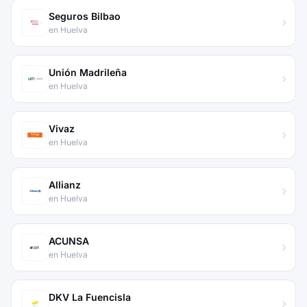
Seguros Bilbao
en Huelva
Unión Madrileña
en Huelva
Vivaz
en Huelva
Allianz
en Huelva
ACUNSA
en Huelva
DKV La Fuencisla