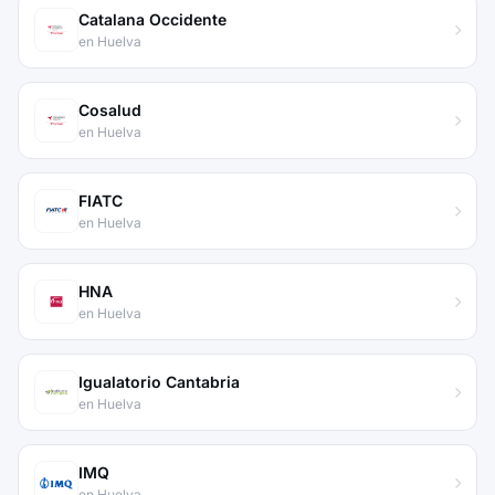
Catalana Occidente
en Huelva
Cosalud
en Huelva
FIATC
en Huelva
HNA
en Huelva
Igualatorio Cantabria
en Huelva
IMQ
en Huelva