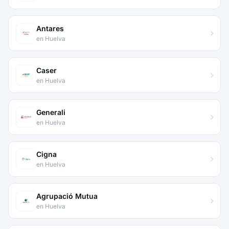
Antares
en Huelva
Caser
en Huelva
Generali
en Huelva
Cigna
en Huelva
Agrupació Mutua
en Huelva