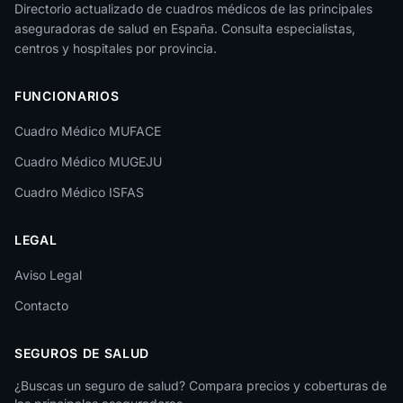
Jaén
Directorio actualizado de cuadros médicos de las principales
aseguradoras de salud en España. Consulta especialistas,
La Rioja
centros y hospitales por provincia.
Las Palmas
FUNCIONARIOS
León
Cuadro Médico MUFACE
Lleida
Cuadro Médico MUGEJU
Lugo
Cuadro Médico ISFAS
Madrid
LEGAL
Málaga
Melilla
Aviso Legal
Contacto
Murcia
Navarra
SEGUROS DE SALUD
Ourense
¿Buscas un seguro de salud? Compara precios y coberturas de