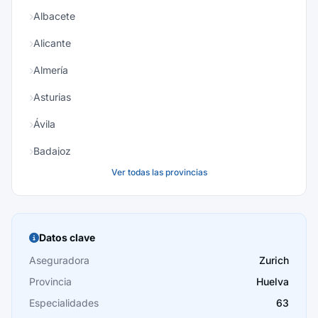
Albacete
Alicante
Almería
Asturias
Ávila
Badajoz
Ver todas las provincias
Baleares
Barcelona
Burgos
Datos clave
Cáceres
Aseguradora
Zurich
Provincia
Huelva
Cádiz
Especialidades
63
Cantabria