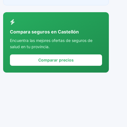
Ceuta
Ciudad Real
Córdoba
Compara seguros en Castellón
Cuenca
Encuentra las mejores ofertas de seguros de
salud en tu provincia.
Girona
Granada
Comparar precios
Guadalajara
Guipúzcoa
Huelva
Huesca
Jaén
La Rioja