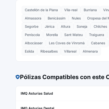
Castellón de la Plana
Vila-real
Burriana
Vin
Almassora
Benicàssim
Nules
Oropesa del 
Segorbe
Jérica
Altura
Soneja
Chilches
Peníscola
Morella
Sant Mateu
Traiguera
Albocàsser
Les Coves de Vinromà
Cabanes
Eslida
Ribesalbes
Villareal
Almenara
Pólizas Compatibles con este
IMQ Asturias Salud
IMQ Asturias Dental