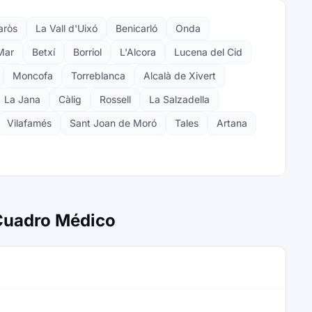
aròs
La Vall d'Uixó
Benicarló
Onda
Mar
Betxí
Borriol
L'Alcora
Lucena del Cid
Moncofa
Torreblanca
Alcalà de Xivert
La Jana
Càlig
Rossell
La Salzadella
Vilafamés
Sant Joan de Moró
Tales
Artana
 Cuadro Médico