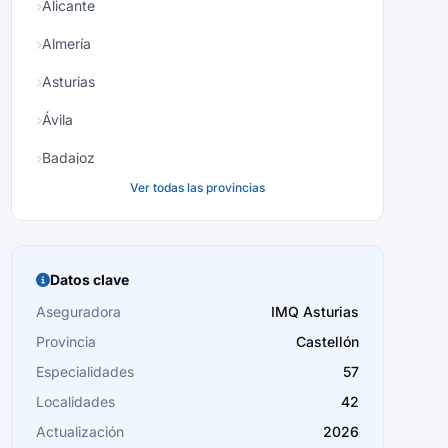
Alicante
Almería
Asturias
Ávila
Badajoz
Ver todas las provincias
Baleares
Barcelona
Burgos
Datos clave
Cáceres
Aseguradora
IMQ Asturias
Provincia
Castellón
Cádiz
Especialidades
57
Cantabria
Localidades
42
Castellón
Actualización
2026