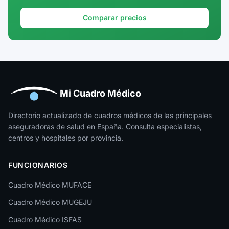
Granada
Comparar precios
Guadalajara
Guipúzcoa
Huelva
Huesca
Mi Cuadro Médico
Jaén
Directorio actualizado de cuadros médicos de las principales
aseguradoras de salud en España. Consulta especialistas,
La Rioja
centros y hospitales por provincia.
Las Palmas
FUNCIONARIOS
León
Cuadro Médico MUFACE
Lleida
Cuadro Médico MUGEJU
Lugo
Cuadro Médico ISFAS
Madrid