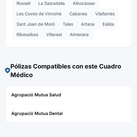
Rossell
La Salzadella
Albocàsser
Les Coves de Vinromà
Cabanes
Vilafamés
Sant Joan de Moró
Tales
Artana
Eslida
Ribesalbes
Villareal
Almenara
Pólizas Compatibles con este Cuadro
Médico
Agrupació Mutua Salud
Agrupació Mutua Dental