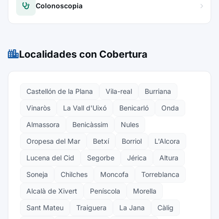
Colonoscopia
Localidades con Cobertura
Castellón de la Plana
Vila-real
Burriana
Vinaròs
La Vall d'Uixó
Benicarló
Onda
Almassora
Benicàssim
Nules
Oropesa del Mar
Betxí
Borriol
L'Alcora
Lucena del Cid
Segorbe
Jérica
Altura
Soneja
Chilches
Moncofa
Torreblanca
Alcalà de Xivert
Peníscola
Morella
Sant Mateu
Traiguera
La Jana
Càlig