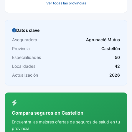
Ver todas las provincias
Baleares
Barcelona
Burgos
Datos clave
Cáceres
Aseguradora
Agrupació Mutua
Provincia
Castellón
Cádiz
Especialidades
50
Cantabria
Localidades
42
Castellón
Actualización
2026
Ceuta
Ciudad Real
Córdoba
Compara seguros en Castellón
Cuenca
Encuentra las mejores ofertas de seguros de salud en tu
provincia.
Girona