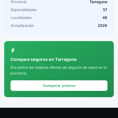
Provincia
Tarragona
Cádiz
Especialidades
57
Cantabria
Localidades
48
Castellón
Actualización
2026
Ceuta
Ciudad Real
Córdoba
Compara seguros en Tarragona
Cuenca
Encuentra las mejores ofertas de seguros de salud en tu
provincia.
Girona
Granada
Comparar precios
Guadalajara
Guipúzcoa
Huelva