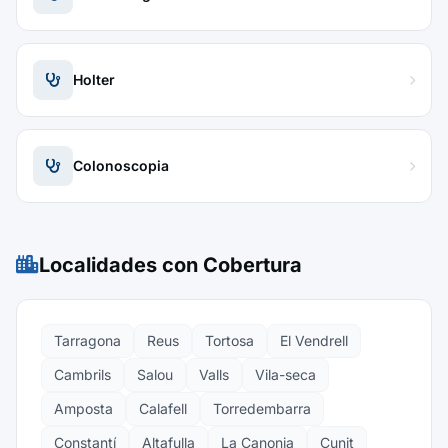
Holter
Colonoscopia
Localidades con Cobertura
Tarragona
Reus
Tortosa
El Vendrell
Cambrils
Salou
Valls
Vila-seca
Amposta
Calafell
Torredembarra
Constantí
Altafulla
La Canonja
Cunit