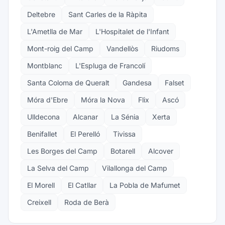
Deltebre
Sant Carles de la Ràpita
L'Ametlla de Mar
L'Hospitalet de l'Infant
Mont-roig del Camp
Vandellòs
Riudoms
Montblanc
L'Espluga de Francolí
Santa Coloma de Queralt
Gandesa
Falset
Móra d'Ebre
Móra la Nova
Flix
Ascó
Ulldecona
Alcanar
La Sénia
Xerta
Benifallet
El Perelló
Tivissa
Les Borges del Camp
Botarell
Alcover
La Selva del Camp
Vilallonga del Camp
El Morell
El Catllar
La Pobla de Mafumet
Creixell
Roda de Berà