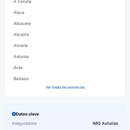
A Coruña
Álava
Albacete
Alicante
Almería
Asturias
Ávila
Badajoz
Ver todas las provincias
Baleares
Barcelona
Burgos
Datos clave
Cáceres
Aseguradora
IMQ Asturias