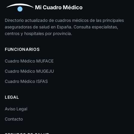
Huesca
Mi Cuadro Médico
Jaén
Directorio actualizado de cuadros médicos de las principales
aseguradoras de salud en España. Consulta especialistas,
La Rioja
centros y hospitales por provincia.
Las Palmas
FUNCIONARIOS
León
Cuadro Médico MUFACE
Lleida
Cuadro Médico MUGEJU
Lugo
Cuadro Médico ISFAS
Madrid
LEGAL
Málaga
Melilla
Aviso Legal
Contacto
Murcia
Navarra