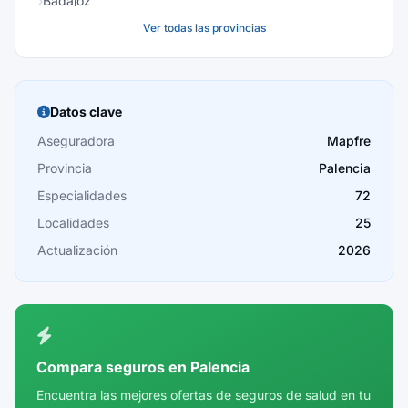
Badajoz
Ver todas las provincias
Baleares
Barcelona
Burgos
Datos clave
Cáceres
Aseguradora
Mapfre
Provincia
Palencia
Cádiz
Especialidades
72
Cantabria
Localidades
25
Castellón
Actualización
2026
Ceuta
Ciudad Real
Córdoba
Compara seguros en Palencia
Cuenca
Encuentra las mejores ofertas de seguros de salud en tu