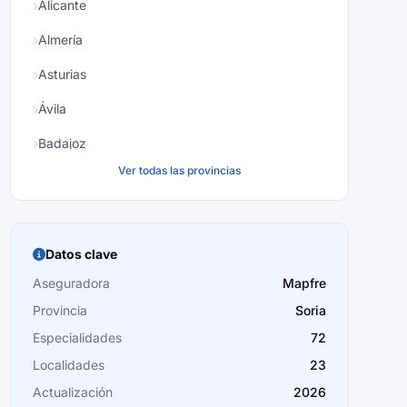
Alicante
Almería
Asturias
Ávila
Badajoz
Ver todas las provincias
Baleares
Barcelona
Burgos
Datos clave
Cáceres
Aseguradora
Mapfre
Provincia
Soria
Cádiz
Especialidades
72
Cantabria
Localidades
23
Castellón
Actualización
2026