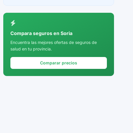
Ceuta
Ciudad Real
Córdoba
Compara seguros en Soria
Cuenca
Encuentra las mejores ofertas de seguros de
salud en tu provincia.
Girona
Granada
Comparar precios
Guadalajara
Guipúzcoa
Huelva
Huesca
Jaén
La Rioja