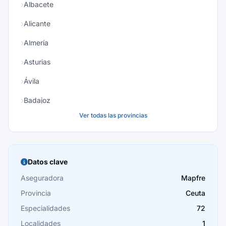
Albacete
Alicante
Almería
Asturias
Ávila
Badajoz
Ver todas las provincias
Baleares
Barcelona
Burgos
Datos clave
Cáceres
Aseguradora
Mapfre
Provincia
Ceuta
Cádiz
Especialidades
72
Cantabria
Localidades
1