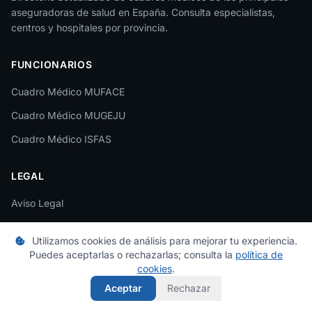
aseguradoras de salud en España. Consulta especialistas,
La Rioja
centros y hospitales por provincia.
Las Palmas
FUNCIONARIOS
León
Cuadro Médico MUFACE
Lleida
Cuadro Médico MUGEJU
Lugo
Cuadro Médico ISFAS
Madrid
LEGAL
Málaga
Melilla
Aviso Legal
Contacto
Murcia
Utilizamos cookies de análisis para mejorar tu experiencia.
Puedes aceptarlas o rechazarlas; consulta la
política de
Navarra
SEGUROS DE SALUD
cookies
.
Ourense
Aceptar
Rechazar
¿Buscas un seguro de salud? Compara precios y coberturas de
las principales aseguradoras.
Palencia