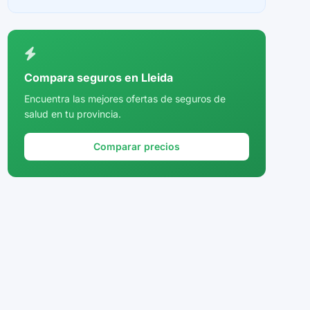
Ceuta
Ciudad Real
Córdoba
Compara seguros en Lleida
Cuenca
Encuentra las mejores ofertas de seguros de
salud en tu provincia.
Girona
Granada
Comparar precios
Guadalajara
Guipúzcoa
Huelva
Huesca
Jaén
La Rioja