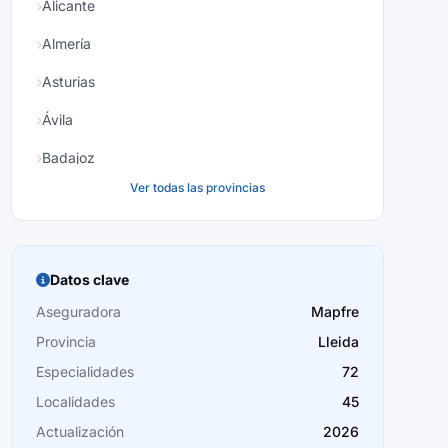
Alicante
Almería
Asturias
Ávila
Badajoz
Ver todas las provincias
Baleares
Barcelona
Burgos
Datos clave
Cáceres
Aseguradora
Mapfre
Provincia
Lleida
Cádiz
Especialidades
72
Cantabria
Localidades
45
Castellón
Actualización
2026