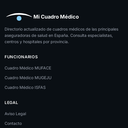
Huelva
Huesca
Mi Cuadro Médico
Jaén
Directorio actualizado de cuadros médicos de las principales
aseguradoras de salud en España. Consulta especialistas,
La Rioja
centros y hospitales por provincia.
Las Palmas
FUNCIONARIOS
León
Cuadro Médico MUFACE
Lleida
Cuadro Médico MUGEJU
Lugo
Cuadro Médico ISFAS
Madrid
LEGAL
Málaga
Melilla
Aviso Legal
Contacto
Murcia