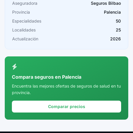
Cáceres
Aseguradora
Seguros Bilbao
Provincia
Palencia
Cádiz
Especialidades
50
Cantabria
Localidades
25
Castellón
Actualización
2026
Ceuta
Ciudad Real
Córdoba
Compara seguros en Palencia
Cuenca
Encuentra las mejores ofertas de seguros de salud en tu
provincia.
Girona
Granada
Comparar precios
Guadalajara
Guipúzcoa