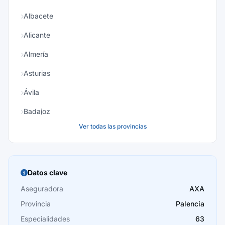
Albacete
Alicante
Almería
Asturias
Ávila
Badajoz
Ver todas las provincias
Baleares
Barcelona
Burgos
Datos clave
Cáceres
Aseguradora
AXA
Provincia
Palencia
Cádiz
Especialidades
63