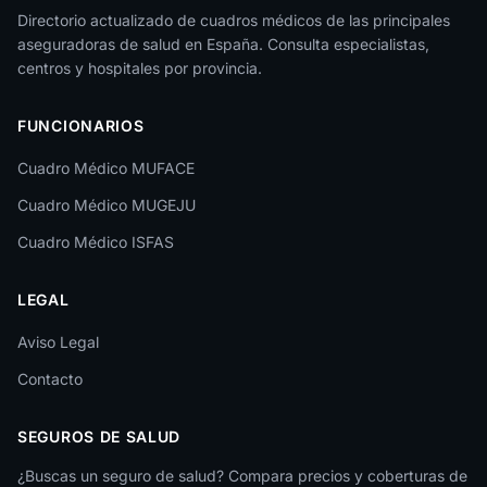
Jaén
Directorio actualizado de cuadros médicos de las principales
aseguradoras de salud en España. Consulta especialistas,
La Rioja
centros y hospitales por provincia.
Las Palmas
FUNCIONARIOS
León
Cuadro Médico MUFACE
Lleida
Cuadro Médico MUGEJU
Lugo
Cuadro Médico ISFAS
Madrid
LEGAL
Málaga
Melilla
Aviso Legal
Contacto
Murcia
Navarra
SEGUROS DE SALUD
Ourense
¿Buscas un seguro de salud? Compara precios y coberturas de