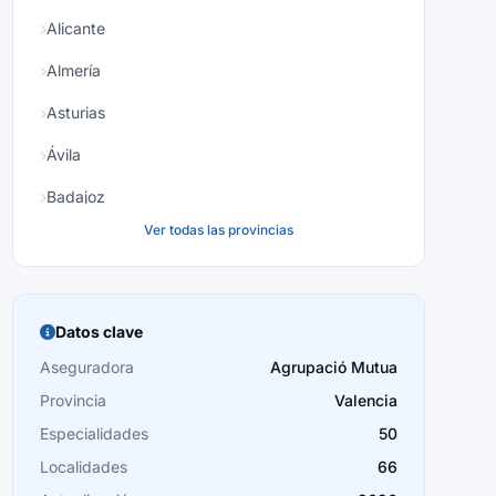
Alicante
Almería
Asturias
Ávila
Badajoz
Ver todas las provincias
Baleares
Barcelona
Burgos
Datos clave
Cáceres
Aseguradora
Agrupació Mutua
Provincia
Valencia
Cádiz
Especialidades
50
Cantabria
Localidades
66
Castellón