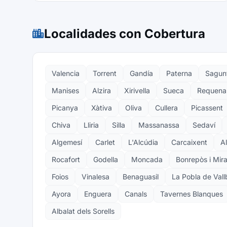
Localidades con Cobertura
Valencia
Torrent
Gandía
Paterna
Sagun
Manises
Alzira
Xirivella
Sueca
Requena
Picanya
Xàtiva
Oliva
Cullera
Picassent
Chiva
Lliria
Silla
Massanassa
Sedaví
Algemesí
Carlet
L'Alcúdia
Carcaixent
A
Rocafort
Godella
Moncada
Bonrepòs i Mir
Foios
Vinalesa
Benaguasil
La Pobla de Val
Ayora
Enguera
Canals
Tavernes Blanques
Albalat dels Sorells