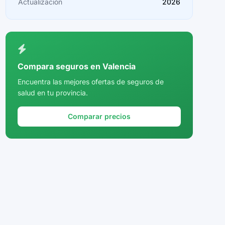
Actualización
2026
Ceuta
Ciudad Real
Córdoba
Compara seguros en Valencia
Cuenca
Encuentra las mejores ofertas de seguros de
salud en tu provincia.
Girona
Granada
Comparar precios
Guadalajara
Guipúzcoa
Huelva
Huesca
Jaén