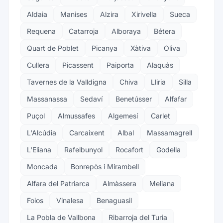
Aldaia
Manises
Alzira
Xirivella
Sueca
Requena
Catarroja
Alboraya
Bétera
Quart de Poblet
Picanya
Xàtiva
Oliva
Cullera
Picassent
Paiporta
Alaquàs
Tavernes de la Valldigna
Chiva
Lliria
Silla
Massanassa
Sedaví
Benetússer
Alfafar
Puçol
Almussafes
Algemesí
Carlet
L'Alcúdia
Carcaixent
Albal
Massamagrell
L'Eliana
Rafelbunyol
Rocafort
Godella
Moncada
Bonrepòs i Mirambell
Alfara del Patriarca
Almàssera
Meliana
Foios
Vinalesa
Benaguasil
La Pobla de Vallbona
Ribarroja del Turia