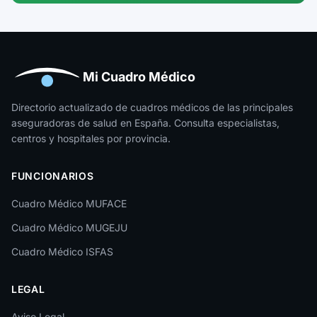
Guipúzcoa
Huelva
Huesca
Mi Cuadro Médico
Jaén
Directorio actualizado de cuadros médicos de las principales
aseguradoras de salud en España. Consulta especialistas,
La Rioja
centros y hospitales por provincia.
Las Palmas
FUNCIONARIOS
León
Cuadro Médico MUFACE
Lleida
Cuadro Médico MUGEJU
Lugo
Cuadro Médico ISFAS
Madrid
LEGAL
Málaga
Melilla
Aviso Legal