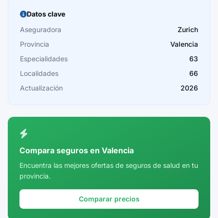
Burgos
Datos clave
Cáceres
Aseguradora
Zurich
Provincia
Valencia
Cádiz
Especialidades
63
Cantabria
Localidades
66
Castellón
Actualización
2026
Ceuta
Ciudad Real
Córdoba
Compara seguros en Valencia
Cuenca
Encuentra las mejores ofertas de seguros de salud en tu
provincia.
Girona
Granada
Comparar precios
Guadalajara