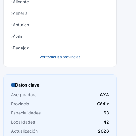
Alicante
Almería
Asturias
Ávila
Badajoz
Ver todas las provincias
Baleares
Barcelona
Burgos
Datos clave
Cáceres
Aseguradora
AXA
Provincia
Cádiz
Cádiz
Especialidades
63
Cantabria
Localidades
42
Castellón
Actualización
2026