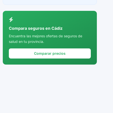
Ceuta
Ciudad Real
Córdoba
Compara seguros en Cádiz
Cuenca
Encuentra las mejores ofertas de seguros de
salud en tu provincia.
Girona
Granada
Comparar precios
Guadalajara
Guipúzcoa
Huelva
Huesca
Jaén
La Rioja