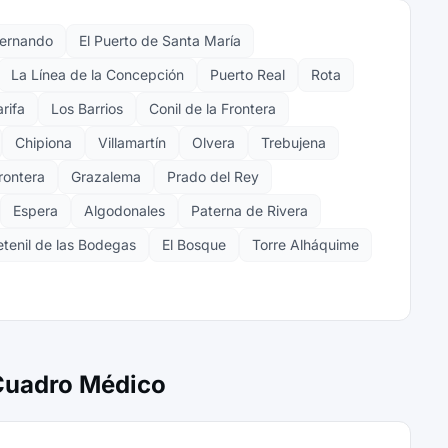
Fernando
El Puerto de Santa María
La Línea de la Concepción
Puerto Real
Rota
arifa
Los Barrios
Conil de la Frontera
Chipiona
Villamartín
Olvera
Trebujena
Frontera
Grazalema
Prado del Rey
Espera
Algodonales
Paterna de Rivera
etenil de las Bodegas
El Bosque
Torre Alháquime
 Cuadro Médico