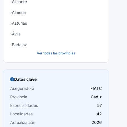
Alicante
Almería
Asturias
Ávila
Badajoz
Ver todas las provincias
Baleares
Barcelona
Burgos
Datos clave
Cáceres
Aseguradora
FIATC
Provincia
Cádiz
Cádiz
Especialidades
57
Cantabria
Localidades
42
Castellón
Actualización
2026