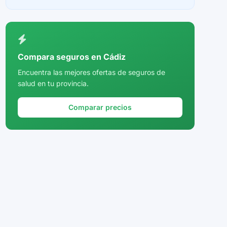
Ceuta
Ciudad Real
Córdoba
Compara seguros en Cádiz
Cuenca
Encuentra las mejores ofertas de seguros de
salud en tu provincia.
Girona
Granada
Comparar precios
Guadalajara
Guipúzcoa
Huelva
Huesca
Jaén
La Rioja