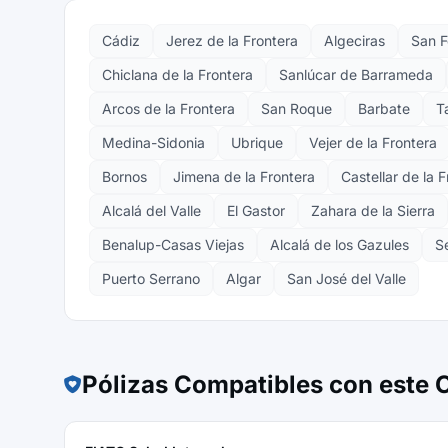
Cádiz
Jerez de la Frontera
Algeciras
San 
Chiclana de la Frontera
Sanlúcar de Barrameda
Arcos de la Frontera
San Roque
Barbate
T
Medina-Sidonia
Ubrique
Vejer de la Frontera
Bornos
Jimena de la Frontera
Castellar de la 
Alcalá del Valle
El Gastor
Zahara de la Sierra
Benalup-Casas Viejas
Alcalá de los Gazules
S
Puerto Serrano
Algar
San José del Valle
Pólizas Compatibles con este