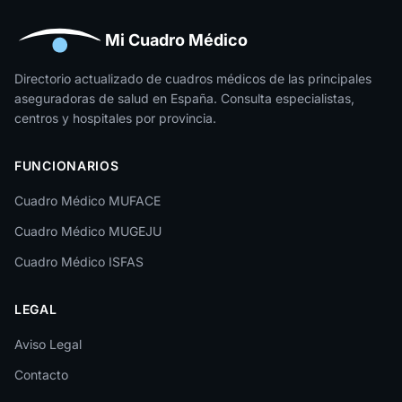
Huelva
Huesca
Mi Cuadro Médico
Jaén
Directorio actualizado de cuadros médicos de las principales
aseguradoras de salud en España. Consulta especialistas,
La Rioja
centros y hospitales por provincia.
Las Palmas
FUNCIONARIOS
León
Cuadro Médico MUFACE
Lleida
Cuadro Médico MUGEJU
Lugo
Cuadro Médico ISFAS
Madrid
LEGAL
Málaga
Melilla
Aviso Legal
Contacto
Murcia