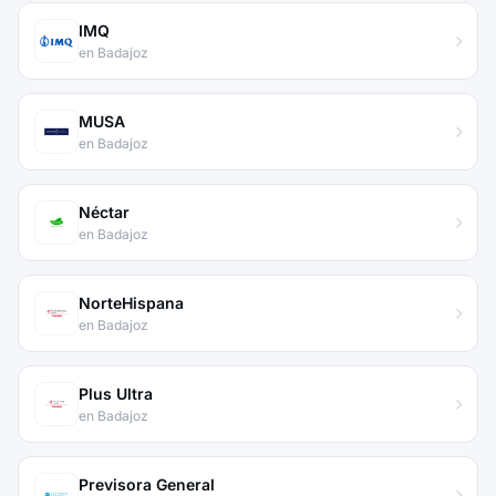
IMQ
en Badajoz
MUSA
en Badajoz
Néctar
en Badajoz
NorteHispana
en Badajoz
Plus Ultra
en Badajoz
Previsora General