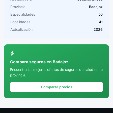
Provincia
Badajoz
Cádiz
Especialidades
50
Cantabria
Localidades
41
Castellón
Actualización
2026
Ceuta
Ciudad Real
Córdoba
Compara seguros en Badajoz
Cuenca
Encuentra las mejores ofertas de seguros de salud en tu
provincia.
Girona
Granada
Comparar precios
Guadalajara
Guipúzcoa