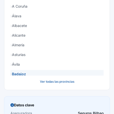
A Coruña
Álava
Albacete
Alicante
Almería
Asturias
Ávila
Badajoz
Ver todas las provincias
Baleares
Barcelona
Burgos
Datos clave
Cáceres
Aseguradora
Seguros Bilbao