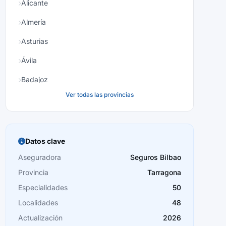
Alicante
Almería
Asturias
Ávila
Badajoz
Ver todas las provincias
Baleares
Barcelona
Burgos
Datos clave
Cáceres
Aseguradora
Seguros Bilbao
Provincia
Tarragona
Cádiz
Especialidades
50
Cantabria
Localidades
48
Castellón
Actualización
2026