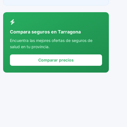
Ceuta
Ciudad Real
Córdoba
Compara seguros en Tarragona
Cuenca
Encuentra las mejores ofertas de seguros de
salud en tu provincia.
Girona
Granada
Comparar precios
Guadalajara
Guipúzcoa
Huelva
Huesca
Jaén
La Rioja