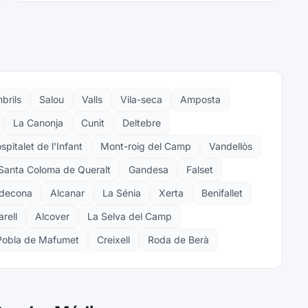
brils
Salou
Valls
Vila-seca
Amposta
La Canonja
Cunit
Deltebre
spitalet de l'Infant
Mont-roig del Camp
Vandellòs
Santa Coloma de Queralt
Gandesa
Falset
ldecona
Alcanar
La Sénia
Xerta
Benifallet
arell
Alcover
La Selva del Camp
Pobla de Mafumet
Creixell
Roda de Berà