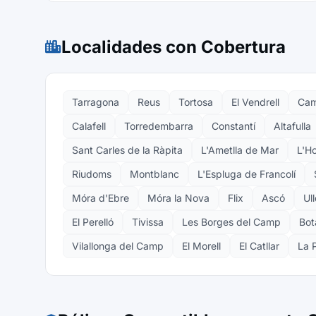
Localidades con Cobertura
Tarragona
Reus
Tortosa
El Vendrell
Cam
Calafell
Torredembarra
Constantí
Altafulla
Sant Carles de la Ràpita
L'Ametlla de Mar
L'Ho
Riudoms
Montblanc
L'Espluga de Francolí
Móra d'Ebre
Móra la Nova
Flix
Ascó
Ul
El Perelló
Tivissa
Les Borges del Camp
Bot
Vilallonga del Camp
El Morell
El Catllar
La 