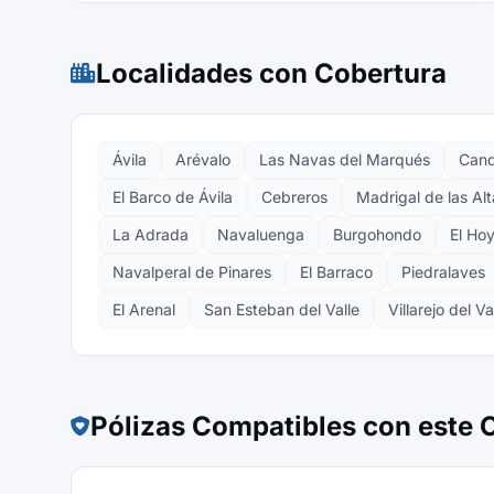
Localidades con Cobertura
Ávila
Arévalo
Las Navas del Marqués
Cand
El Barco de Ávila
Cebreros
Madrigal de las Alt
La Adrada
Navaluenga
Burgohondo
El Ho
Navalperal de Pinares
El Barraco
Piedralaves
El Arenal
San Esteban del Valle
Villarejo del Va
Pólizas Compatibles con este