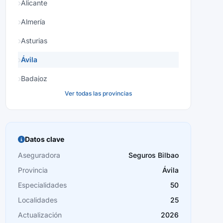
Alicante
Almería
Asturias
Ávila
Badajoz
Ver todas las provincias
Baleares
Barcelona
Burgos
Datos clave
Cáceres
Aseguradora
Seguros Bilbao
Provincia
Ávila
Cádiz
Especialidades
50
Cantabria
Localidades
25
Castellón
Actualización
2026