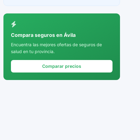
Ceuta
Ciudad Real
Córdoba
Compara seguros en Ávila
Cuenca
Encuentra las mejores ofertas de seguros de
salud en tu provincia.
Girona
Granada
Comparar precios
Guadalajara
Guipúzcoa
Huelva
Huesca
Jaén
La Rioja