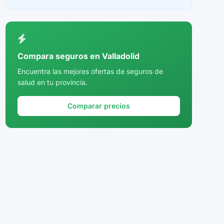
Ceuta
Ciudad Real
Córdoba
Compara seguros en Valladolid
Cuenca
Encuentra las mejores ofertas de seguros de
salud en tu provincia.
Girona
Granada
Comparar precios
Guadalajara
Guipúzcoa
Huelva
Huesca
Jaén
La Rioja