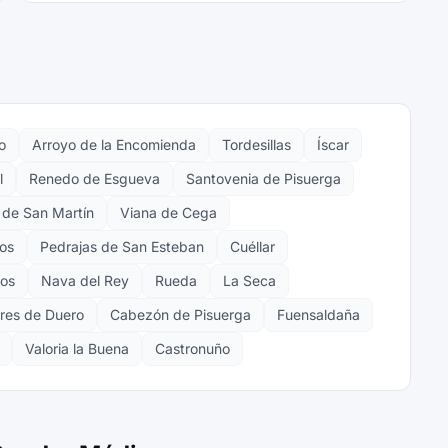
o
Arroyo de la Encomienda
Tordesillas
Íscar
l
Renedo de Esgueva
Santovenia de Pisuerga
de San Martín
Viana de Cega
os
Pedrajas de San Esteban
Cuéllar
pos
Nava del Rey
Rueda
La Seca
ares de Duero
Cabezón de Pisuerga
Fuensaldaña
Valoria la Buena
Castronuño