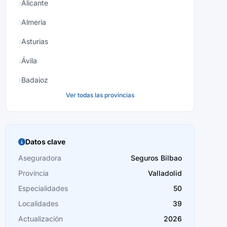
Alicante
Almería
Asturias
Ávila
Badajoz
Ver todas las provincias
Baleares
Barcelona
Burgos
Datos clave
Cáceres
Aseguradora
Seguros Bilbao
Provincia
Valladolid
Cádiz
Especialidades
50
Cantabria
Localidades
39
Castellón
Actualización
2026