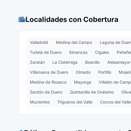
Localidades con Cobertura
Valladolid
Medina del Campo
Laguna de Duer
Tudela de Duero
Simancas
Cigales
Peñafie
Zaratán
La Cistérniga
Boecillo
Aldeamayor 
Villanueva de Duero
Olmedo
Portillo
Mojad
Medina de Rioseco
Mayorga
Villalón de Cam
Sardón de Duero
Quintanilla de Onésimo
Oliv
Mucientes
Trigueros del Valle
Corcos del Valle