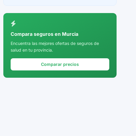
Ceuta
Ciudad Real
Córdoba
Compara seguros en Murcia
Cuenca
Encuentra las mejores ofertas de seguros de
salud en tu provincia.
Girona
Granada
Comparar precios
Guadalajara
Guipúzcoa
Huelva
Huesca
Jaén
La Rioja