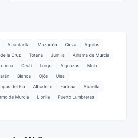
Alcantarilla
Mazarrón
Cieza
Águilas
de la Cruz
Totana
Jumilla
Alhama de Murcia
rchena
Ceutí
Lorquí
Alguazas
Mula
arán
Blanca
Ojós
Ulea
mpos del Río
Albudeite
Fortuna
Abanilla
amo de Murcia
Librilla
Puerto Lumbreras