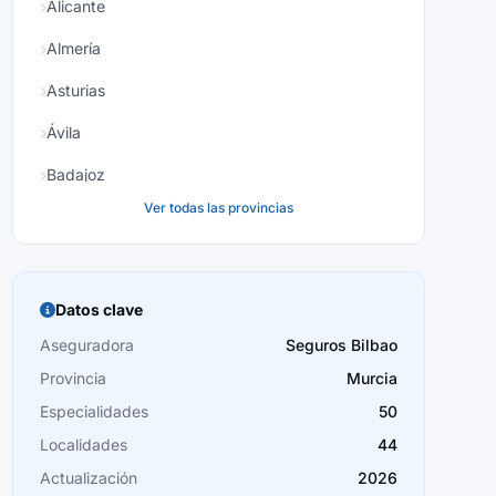
Alicante
Almería
Asturias
Ávila
Badajoz
Ver todas las provincias
Baleares
Barcelona
Burgos
Datos clave
Cáceres
Aseguradora
Seguros Bilbao
Provincia
Murcia
Cádiz
Especialidades
50
Cantabria
Localidades
44
Castellón
Actualización
2026