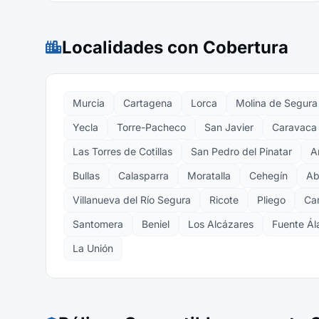
Localidades con Cobertura
Murcia
Cartagena
Lorca
Molina de Segura
Yecla
Torre-Pacheco
San Javier
Caravaca 
Las Torres de Cotillas
San Pedro del Pinatar
A
Bullas
Calasparra
Moratalla
Cehegín
Ab
Villanueva del Río Segura
Ricote
Pliego
Ca
Santomera
Beniel
Los Alcázares
Fuente Ál
La Unión