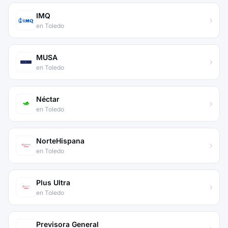
IMQ
en Toledo
MUSA
en Toledo
Néctar
en Toledo
NorteHispana
en Toledo
Plus Ultra
en Toledo
Previsora General