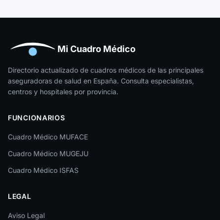
Guipúzcoa
Huelva
Huesca
Mi Cuadro Médico
Jaén
Directorio actualizado de cuadros médicos de las principales
aseguradoras de salud en España. Consulta especialistas,
La Rioja
centros y hospitales por provincia.
Las Palmas
FUNCIONARIOS
León
Cuadro Médico MUFACE
Lleida
Cuadro Médico MUGEJU
Lugo
Cuadro Médico ISFAS
Madrid
LEGAL
Málaga
Melilla
Aviso Legal