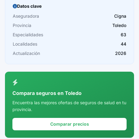
Burgos
Datos clave
Cáceres
Aseguradora
Cigna
Provincia
Toledo
Cádiz
Especialidades
63
Cantabria
Localidades
44
Castellón
Actualización
2026
Ceuta
Ciudad Real
Córdoba
Compara seguros en Toledo
Cuenca
Encuentra las mejores ofertas de seguros de salud en tu
provincia.
Girona
Granada
Comparar precios
Guadalajara