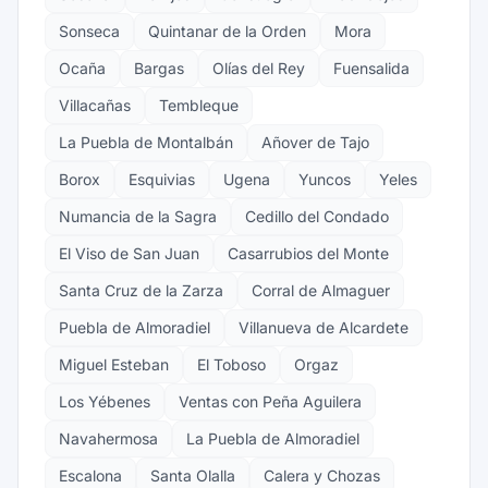
Sonseca
Quintanar de la Orden
Mora
Ocaña
Bargas
Olías del Rey
Fuensalida
Villacañas
Tembleque
La Puebla de Montalbán
Añover de Tajo
Borox
Esquivias
Ugena
Yuncos
Yeles
Numancia de la Sagra
Cedillo del Condado
El Viso de San Juan
Casarrubios del Monte
Santa Cruz de la Zarza
Corral de Almaguer
Puebla de Almoradiel
Villanueva de Alcardete
Miguel Esteban
El Toboso
Orgaz
Los Yébenes
Ventas con Peña Aguilera
Navahermosa
La Puebla de Almoradiel
Escalona
Santa Olalla
Calera y Chozas