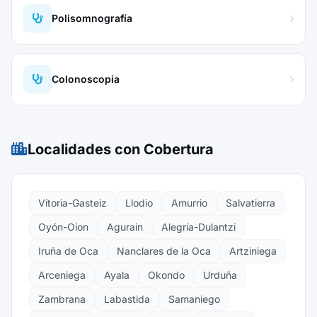
Polisomnografía
Colonoscopia
Localidades con Cobertura
Vitoria-Gasteiz
Llodio
Amurrio
Salvatierra
Oyón-Oion
Agurain
Alegría-Dulantzi
Iruña de Oca
Nanclares de la Oca
Artziniega
Arceniega
Ayala
Okondo
Urduña
Zambrana
Labastida
Samaniego