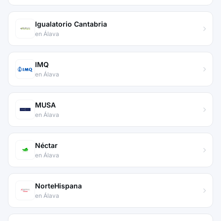
Igualatorio Cantabria
en Álava
IMQ
en Álava
MUSA
en Álava
Néctar
en Álava
NorteHispana
en Álava