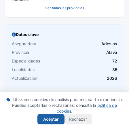
Ver todas las provincias
Baleares
Barcelona
Burgos
Datos clave
Cáceres
Aseguradora
Adeslas
Provincia
Álava
Cádiz
Especialidades
72
Cantabria
Localidades
35
Castellón
Actualización
2026
Ceuta
Ciudad Real
Utilizamos cookies de análisis para mejorar tu experiencia.
Puedes aceptarlas o rechazarlas; consulta la
política de
Córdoba
cookies
.
Compara seguros en Álava
Aceptar
Rechazar
Cuenca
Encuentra las mejores ofertas de seguros de salud en tu