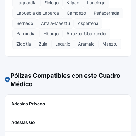
Laguardia
Elciego
Kripan
Lanciego
Lapuebla de Labarca
Campezo
Peñacerrada
Bernedo
Arraia-Maeztu
Asparrena
Barrundia
Elburgo
Arrazua-Ubarrundia
Zigoitia
Zuia
Legutio
Aramaio
Maeztu
Pólizas Compatibles con este Cuadro
Médico
Adeslas Privado
Adeslas Go