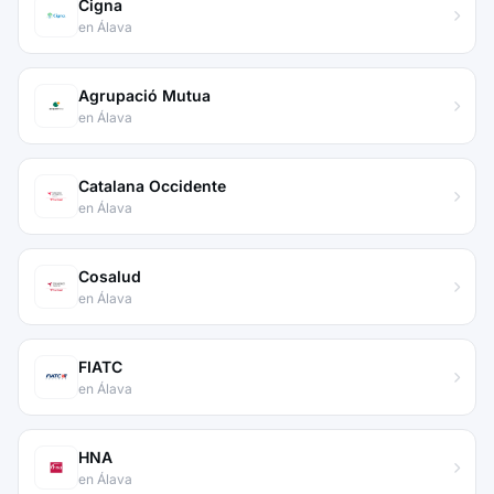
Cigna
en Álava
Agrupació Mutua
en Álava
Catalana Occidente
en Álava
Cosalud
en Álava
FIATC
en Álava
HNA
en Álava