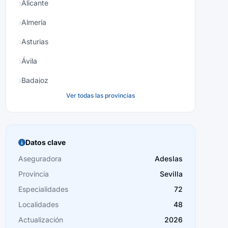
Alicante
Almería
Asturias
Ávila
Badajoz
Ver todas las provincias
Baleares
Barcelona
Burgos
Datos clave
Cáceres
Aseguradora
Adeslas
Provincia
Sevilla
Cádiz
Especialidades
72
Cantabria
Localidades
48
Castellón
Actualización
2026