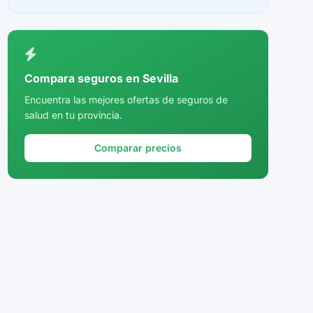
Ceuta
Ciudad Real
Córdoba
Compara seguros en Sevilla
Cuenca
Encuentra las mejores ofertas de seguros de
salud en tu provincia.
Girona
Granada
Comparar precios
Guadalajara
Guipúzcoa
Huelva
Huesca
Jaén
La Rioja