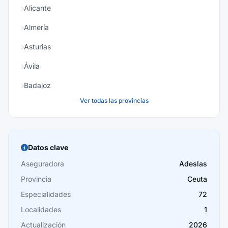
Alicante
Almería
Asturias
Ávila
Badajoz
Ver todas las provincias
Baleares
Barcelona
Burgos
Datos clave
Cáceres
Aseguradora
Adeslas
Provincia
Ceuta
Cádiz
Especialidades
72
Cantabria
Localidades
1
Castellón
Actualización
2026