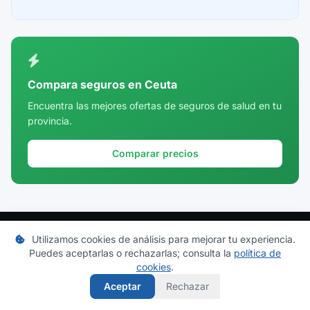
Ceuta
Ciudad Real
Córdoba
Compara seguros en Ceuta
Cuenca
Encuentra las mejores ofertas de seguros de salud en tu
provincia.
Girona
Granada
Comparar precios
Guadalajara
Guipúzcoa
Huelva
Utilizamos cookies de análisis para mejorar tu experiencia.
Puedes aceptarlas o rechazarlas; consulta la
Huesca
política de
Mi Cuadro Médico
cookies
.
Jaén
Directorio actualizado de cuadros médicos de las principales
Aceptar
Rechazar
aseguradoras de salud en España. Consulta especialistas,
La Rioja