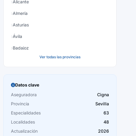
Alicante
Almería
Asturias
Ávila
Badajoz
Ver todas las provincias
Baleares
Barcelona
Burgos
Datos clave
Cáceres
Aseguradora
Cigna
Provincia
Sevilla
Cádiz
Especialidades
63
Cantabria
Localidades
48
Castellón
Actualización
2026