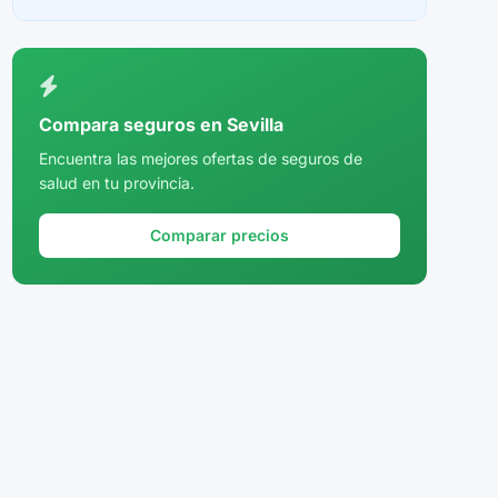
Ceuta
Ciudad Real
Córdoba
Compara seguros en Sevilla
Cuenca
Encuentra las mejores ofertas de seguros de
salud en tu provincia.
Girona
Granada
Comparar precios
Guadalajara
Guipúzcoa
Huelva
Huesca
Jaén
La Rioja