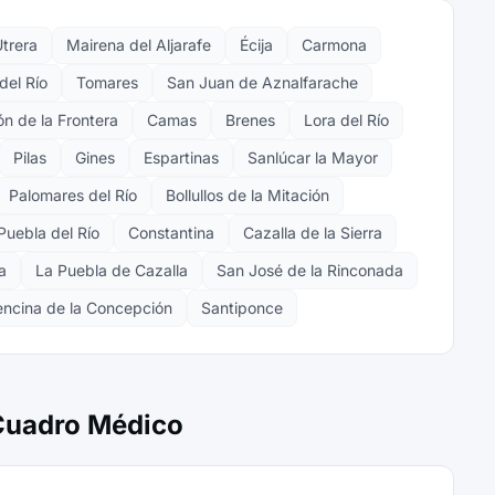
trera
Mairena del Aljarafe
Écija
Carmona
del Río
Tomares
San Juan de Aznalfarache
n de la Frontera
Camas
Brenes
Lora del Río
Pilas
Gines
Espartinas
Sanlúcar la Mayor
Palomares del Río
Bollullos de la Mitación
Puebla del Río
Constantina
Cazalla de la Sierra
a
La Puebla de Cazalla
San José de la Rinconada
encina de la Concepción
Santiponce
 Cuadro Médico