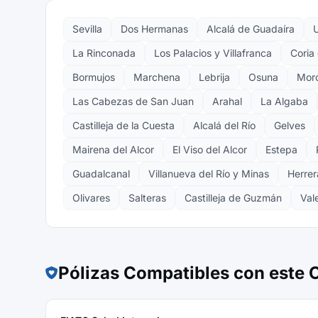
Sevilla
Dos Hermanas
Alcalá de Guadaíra
U
La Rinconada
Los Palacios y Villafranca
Coria 
Bormujos
Marchena
Lebrija
Osuna
Moró
Las Cabezas de San Juan
Arahal
La Algaba
Castilleja de la Cuesta
Alcalá del Río
Gelves
Mairena del Alcor
El Viso del Alcor
Estepa
Guadalcanal
Villanueva del Río y Minas
Herrer
Olivares
Salteras
Castilleja de Guzmán
Val
Pólizas Compatibles con este