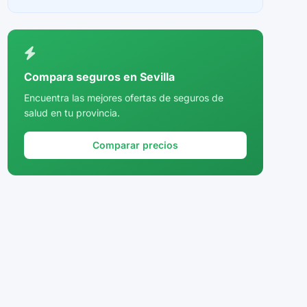
Ceuta
Ciudad Real
Córdoba
Compara seguros en Sevilla
Cuenca
Encuentra las mejores ofertas de seguros de
salud en tu provincia.
Girona
Granada
Comparar precios
Guadalajara
Guipúzcoa
Huelva
Huesca
Jaén
La Rioja