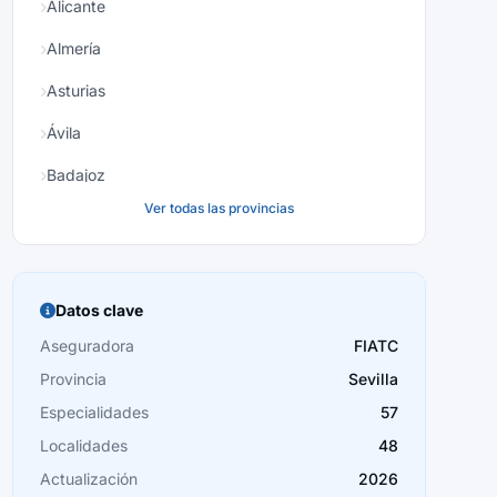
Alicante
Almería
Asturias
Ávila
Badajoz
Ver todas las provincias
Baleares
Barcelona
Burgos
Datos clave
Cáceres
Aseguradora
FIATC
Provincia
Sevilla
Cádiz
Especialidades
57
Cantabria
Localidades
48
Castellón
Actualización
2026