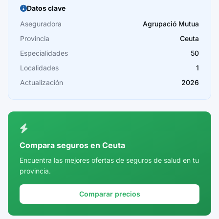
Burgos
Datos clave
Cáceres
Aseguradora
Agrupació Mutua
Provincia
Ceuta
Cádiz
Especialidades
50
Cantabria
Localidades
1
Castellón
Actualización
2026
Ceuta
Ciudad Real
Córdoba
Compara seguros en Ceuta
Cuenca
Encuentra las mejores ofertas de seguros de salud en tu
provincia.
Girona
Granada
Comparar precios
Guadalajara