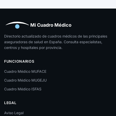
Guipúzcoa
Huelva
Huesca
Mi Cuadro Médico
Jaén
Directorio actualizado de cuadros médicos de las principales
aseguradoras de salud en España. Consulta especialistas,
La Rioja
centros y hospitales por provincia.
Las Palmas
FUNCIONARIOS
León
Cuadro Médico MUFACE
Lleida
Cuadro Médico MUGEJU
Lugo
Cuadro Médico ISFAS
Madrid
LEGAL
Málaga
Melilla
Aviso Legal