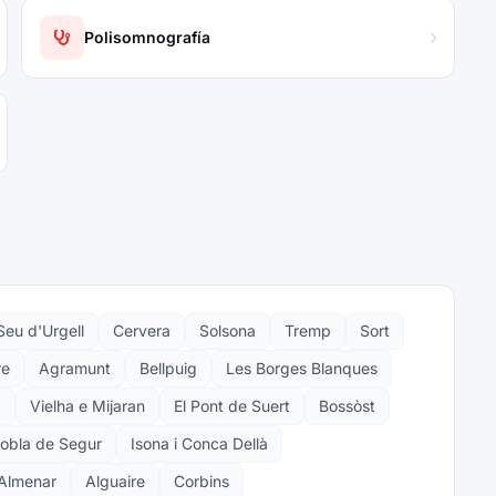
Polisomnografía
Seu d'Urgell
Cervera
Solsona
Tremp
Sort
re
Agramunt
Bellpuig
Les Borges Blanques
a
Vielha e Mijaran
El Pont de Suert
Bossòst
obla de Segur
Isona i Conca Dellà
Almenar
Alguaire
Corbins