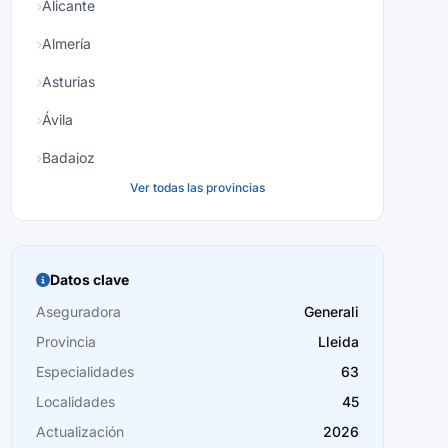
Alicante
Almería
Asturias
Ávila
Badajoz
Ver todas las provincias
Baleares
Barcelona
Burgos
Datos clave
Cáceres
Aseguradora
Generali
Provincia
Lleida
Cádiz
Especialidades
63
Cantabria
Localidades
45
Castellón
Actualización
2026