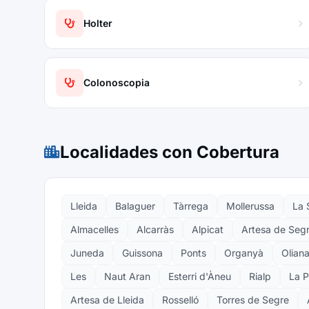
Holter
Colonoscopia
Localidades con Cobertura
Lleida
Balaguer
Tàrrega
Mollerussa
La 
Almacelles
Alcarràs
Alpicat
Artesa de Seg
Juneda
Guissona
Ponts
Organyà
Olian
Les
Naut Aran
Esterri d'Àneu
Rialp
La P
Artesa de Lleida
Rosselló
Torres de Segre