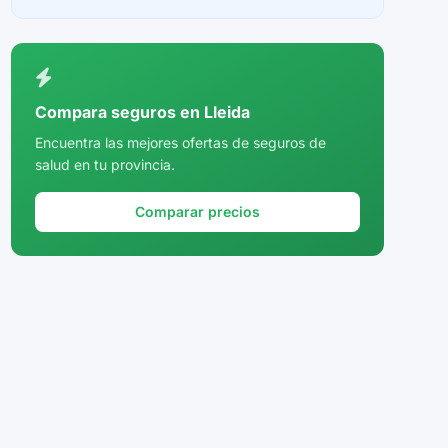
Ceuta
Ciudad Real
Córdoba
Compara seguros en Lleida
Cuenca
Encuentra las mejores ofertas de seguros de
salud en tu provincia.
Girona
Granada
Comparar precios
Guadalajara
Guipúzcoa
Huelva
Huesca
Jaén
La Rioja