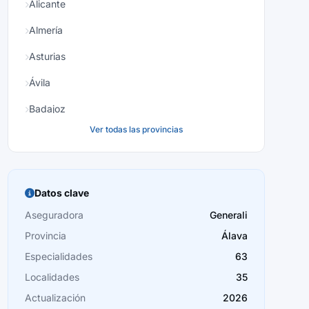
Alicante
Almería
Asturias
Ávila
Badajoz
Ver todas las provincias
Baleares
Barcelona
Burgos
Datos clave
Cáceres
Aseguradora
Generali
Provincia
Álava
Cádiz
Especialidades
63
Cantabria
Localidades
35
Castellón
Actualización
2026