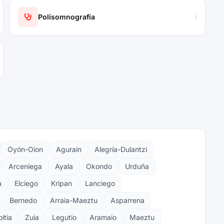
Polisomnografía
Oyón-Oion
Agurain
Alegría-Dulantzi
Arceniega
Ayala
Okondo
Urduña
a
Elciego
Kripan
Lanciego
Bernedo
Arraia-Maeztu
Asparrena
itia
Zuia
Legutio
Aramaio
Maeztu