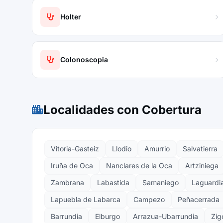
Holter
Colonoscopia
Localidades con Cobertura
Vitoria-Gasteiz
Llodio
Amurrio
Salvatierra
Iruña de Oca
Nanclares de la Oca
Artziniega
Zambrana
Labastida
Samaniego
Laguardi
Lapuebla de Labarca
Campezo
Peñacerrada
Barrundia
Elburgo
Arrazua-Ubarrundia
Zigo