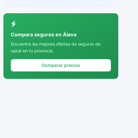
Ceuta
Ciudad Real
Córdoba
Compara seguros en Álava
Cuenca
Encuentra las mejores ofertas de seguros de
salud en tu provincia.
Girona
Granada
Comparar precios
Guadalajara
Guipúzcoa
Huelva
Huesca
Jaén
La Rioja