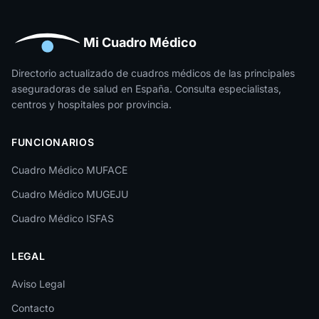
Huelva
Huesca
Mi Cuadro Médico
Jaén
Directorio actualizado de cuadros médicos de las principales
aseguradoras de salud en España. Consulta especialistas,
La Rioja
centros y hospitales por provincia.
Las Palmas
FUNCIONARIOS
León
Cuadro Médico MUFACE
Lleida
Cuadro Médico MUGEJU
Lugo
Cuadro Médico ISFAS
Madrid
LEGAL
Málaga
Melilla
Aviso Legal
Contacto
Murcia