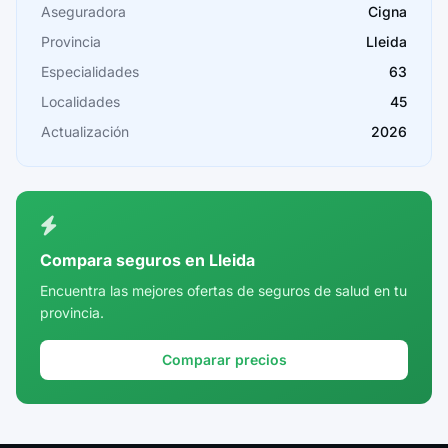
Cáceres
Aseguradora
Cigna
Provincia
Lleida
Cádiz
Especialidades
63
Cantabria
Localidades
45
Castellón
Actualización
2026
Ceuta
Ciudad Real
Córdoba
Compara seguros en Lleida
Cuenca
Encuentra las mejores ofertas de seguros de salud en tu
provincia.
Girona
Granada
Comparar precios
Guadalajara
Guipúzcoa