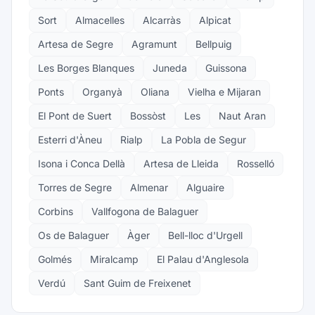
Sort
Almacelles
Alcarràs
Alpicat
Artesa de Segre
Agramunt
Bellpuig
Les Borges Blanques
Juneda
Guissona
Ponts
Organyà
Oliana
Vielha e Mijaran
El Pont de Suert
Bossòst
Les
Naut Aran
Esterri d'Àneu
Rialp
La Pobla de Segur
Isona i Conca Dellà
Artesa de Lleida
Rosselló
Torres de Segre
Almenar
Alguaire
Corbins
Vallfogona de Balaguer
Os de Balaguer
Àger
Bell-lloc d'Urgell
Golmés
Miralcamp
El Palau d'Anglesola
Verdú
Sant Guim de Freixenet