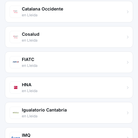
Catalana Occidente
en Lleida
Cosalud
en Lleida
FIATC
en Lleida
HNA
en Lleida
Igualatorio Cantabria
en Lleida
IMQ