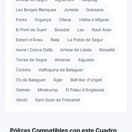
Les Borges Blanques
Juneda
Guissona
Ponts
Organyà
Oliana
Vielha e Mijaran
El Pont de Suert
Bossòst
Les
Naut Aran
Esterri d'Àneu
Rialp
La Pobla de Segur
Isona i Conca Dellà
Artesa de Lleida
Rosselló
Torres de Segre
Almenar
Alguaire
Corbins
Vallfogona de Balaguer
Os de Balaguer
Àger
Bell-lloc d'Urgell
Golmés
Miralcamp
El Palau d'Anglesola
Verdú
Sant Guim de Freixenet
Pólizas Compatibles con este Cuadro