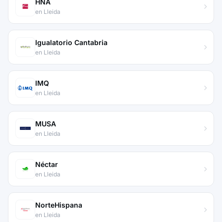
HNA
en Lleida
Igualatorio Cantabria
en Lleida
IMQ
en Lleida
MUSA
en Lleida
Néctar
en Lleida
NorteHispana
en Lleida