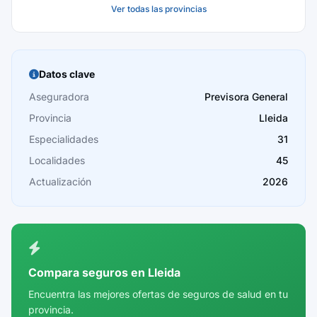
Ver todas las provincias
Baleares
Barcelona
Burgos
Datos clave
Cáceres
Aseguradora
Previsora General
Provincia
Lleida
Cádiz
Especialidades
31
Cantabria
Localidades
45
Castellón
Actualización
2026
Ceuta
Ciudad Real
Córdoba
Compara seguros en Lleida
Cuenca
Encuentra las mejores ofertas de seguros de salud en tu
provincia.
Girona