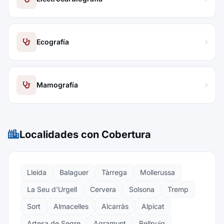
Ecografía
Mamografía
Localidades con Cobertura
Lleida
Balaguer
Tàrrega
Mollerussa
La Seu d'Urgell
Cervera
Solsona
Tremp
Sort
Almacelles
Alcarràs
Alpicat
Artesa de Segre
Agramunt
Bellpuig