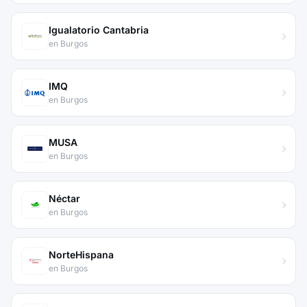
Igualatorio Cantabria
en Burgos
IMQ
en Burgos
MUSA
en Burgos
Néctar
en Burgos
NorteHispana
en Burgos