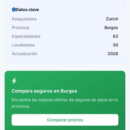
Burgos
Datos clave
Cáceres
Aseguradora
Zurich
Provincia
Burgos
Cádiz
Especialidades
63
Cantabria
Localidades
30
Castellón
Actualización
2026
Ceuta
Ciudad Real
Córdoba
Compara seguros en Burgos
Cuenca
Encuentra las mejores ofertas de seguros de salud en tu
provincia.
Girona
Granada
Comparar precios
Guadalajara