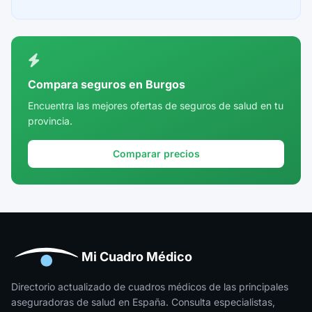
Ceuta
Ciudad Real
Córdoba
Compara seguros en Burgos
Cuenca
Encuentra las mejores ofertas de seguros de salud en tu
provincia.
Girona
Granada
Comparar precios
Guadalajara
Guipúzcoa
Huelva
Huesca
Mi Cuadro Médico
Jaén
Directorio actualizado de cuadros médicos de las principales
aseguradoras de salud en España. Consulta especialistas,
La Rioja