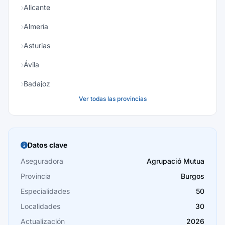
Alicante
Almería
Asturias
Ávila
Badajoz
Ver todas las provincias
Baleares
Barcelona
Burgos
Datos clave
Cáceres
Aseguradora
Agrupació Mutua
Provincia
Burgos
Cádiz
Especialidades
50
Cantabria
Localidades
30
Castellón
Actualización
2026