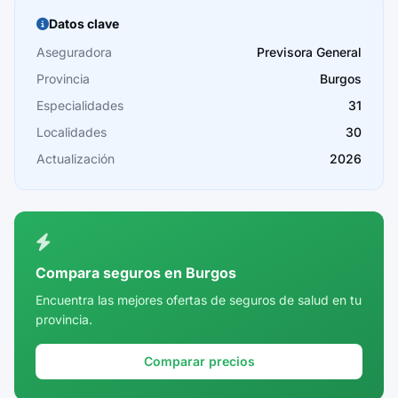
Burgos
Datos clave
Cáceres
Aseguradora
Previsora General
Provincia
Burgos
Cádiz
Especialidades
31
Cantabria
Localidades
30
Castellón
Actualización
2026
Ceuta
Ciudad Real
Córdoba
Compara seguros en Burgos
Cuenca
Encuentra las mejores ofertas de seguros de salud en tu
provincia.
Girona
Granada
Comparar precios
Guadalajara