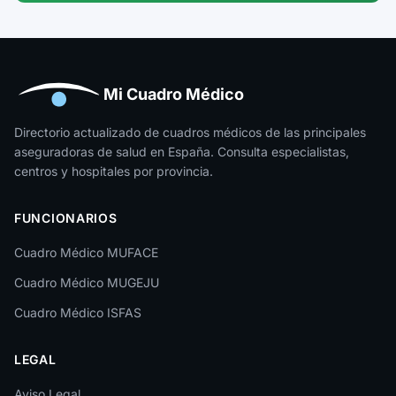
Guipúzcoa
Huelva
Huesca
Mi Cuadro Médico
Jaén
Directorio actualizado de cuadros médicos de las principales
aseguradoras de salud en España. Consulta especialistas,
La Rioja
centros y hospitales por provincia.
Las Palmas
FUNCIONARIOS
León
Cuadro Médico MUFACE
Lleida
Cuadro Médico MUGEJU
Lugo
Cuadro Médico ISFAS
Madrid
LEGAL
Málaga
Melilla
Aviso Legal