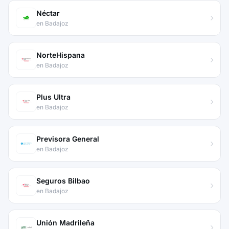
Néctar
en Badajoz
NorteHispana
en Badajoz
Plus Ultra
en Badajoz
Previsora General
en Badajoz
Seguros Bilbao
en Badajoz
Unión Madrileña