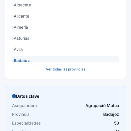
Albacete
Alicante
Almería
Asturias
Ávila
Badajoz
Ver todas las provincias
Baleares
Barcelona
Burgos
Datos clave
Cáceres
Aseguradora
Agrupació Mutua
Provincia
Badajoz
Cádiz
Especialidades
50
Cantabria