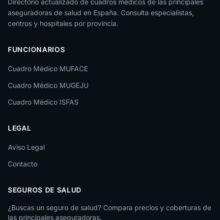
Directorio actualizado de cuadros médicos de las principales
aseguradoras de salud en España. Consulta especialistas,
La Rioja
centros y hospitales por provincia.
Las Palmas
FUNCIONARIOS
León
Cuadro Médico MUFACE
Lleida
Cuadro Médico MUGEJU
Lugo
Cuadro Médico ISFAS
Madrid
LEGAL
Málaga
Melilla
Aviso Legal
Contacto
Murcia
Navarra
SEGUROS DE SALUD
Ourense
¿Buscas un seguro de salud? Compara precios y coberturas de
las principales aseguradoras.