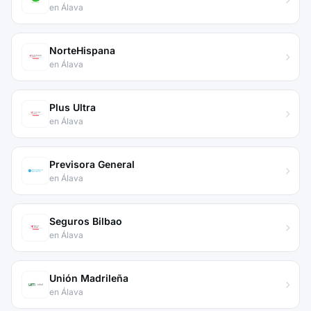
en Álava
NorteHispana
en Álava
Plus Ultra
en Álava
Previsora General
en Álava
Seguros Bilbao
en Álava
Unión Madrileña
en Álava