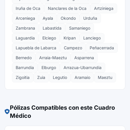
Iruña de Oca
Nanclares de la Oca
Artziniega
Arceniega
Ayala
Okondo
Urduña
Zambrana
Labastida
Samaniego
Laguardia
Elciego
Kripan
Lanciego
Lapuebla de Labarca
Campezo
Peñacerrada
Bernedo
Arraia-Maeztu
Asparrena
Barrundia
Elburgo
Arrazua-Ubarrundia
Zigoitia
Zuia
Legutio
Aramaio
Maeztu
Pólizas Compatibles con este Cuadro
Médico