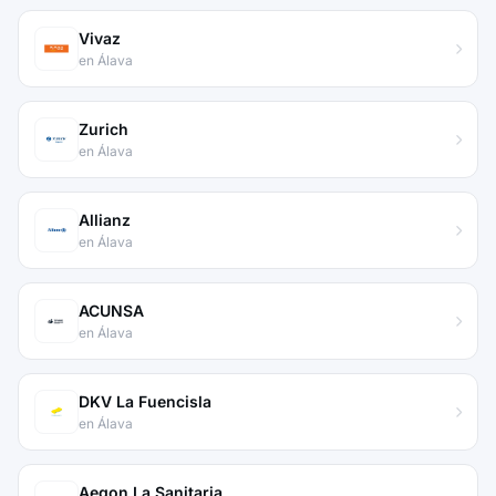
Vivaz
en Álava
Zurich
en Álava
Allianz
en Álava
ACUNSA
en Álava
DKV La Fuencisla
en Álava
Aegon La Sanitaria