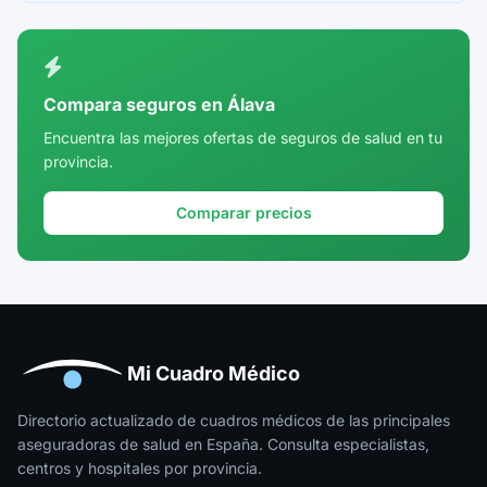
Ciudad Real
Córdoba
Compara seguros en Álava
Cuenca
Encuentra las mejores ofertas de seguros de salud en tu
provincia.
Girona
Granada
Comparar precios
Guadalajara
Guipúzcoa
Huelva
Huesca
Mi Cuadro Médico
Jaén
Directorio actualizado de cuadros médicos de las principales
aseguradoras de salud en España. Consulta especialistas,
La Rioja
centros y hospitales por provincia.