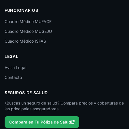
Las Palmas
FUNCIONARIOS
León
Cuadro Médico MUFACE
Lleida
Cuadro Médico MUGEJU
Lugo
Cuadro Médico ISFAS
Madrid
LEGAL
Málaga
Melilla
Aviso Legal
Contacto
Murcia
Navarra
SEGUROS DE SALUD
Ourense
¿Buscas un seguro de salud? Compara precios y coberturas de
las principales aseguradoras.
Palencia
Compara en Tu Póliza de Salud
Pontevedra