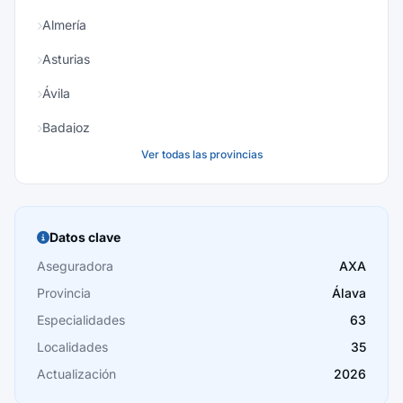
Almería
Asturias
Ávila
Badajoz
Ver todas las provincias
Baleares
Barcelona
Burgos
Datos clave
Cáceres
Aseguradora
AXA
Provincia
Álava
Cádiz
Especialidades
63
Cantabria
Localidades
35
Castellón
Actualización
2026
Ceuta