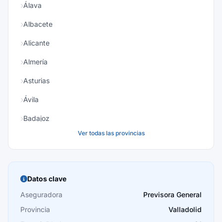
Álava
Albacete
Alicante
Almería
Asturias
Ávila
Badajoz
Ver todas las provincias
Baleares
Barcelona
Burgos
Datos clave
Cáceres
Aseguradora
Previsora General
Provincia
Valladolid
Cádiz