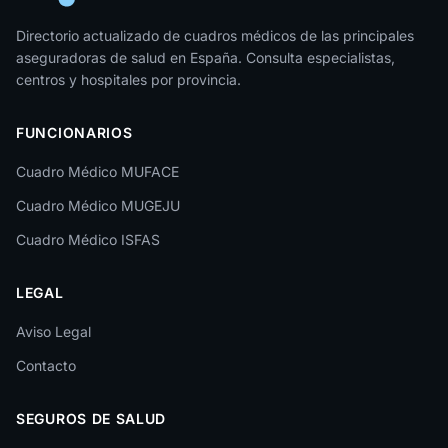
Jaén
Directorio actualizado de cuadros médicos de las principales
aseguradoras de salud en España. Consulta especialistas,
La Rioja
centros y hospitales por provincia.
Las Palmas
FUNCIONARIOS
León
Cuadro Médico MUFACE
Lleida
Cuadro Médico MUGEJU
Lugo
Cuadro Médico ISFAS
Madrid
LEGAL
Málaga
Melilla
Aviso Legal
Contacto
Murcia
Navarra
SEGUROS DE SALUD
Ourense