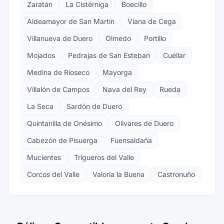
Zaratán
La Cistérniga
Boecillo
Aldeamayor de San Martín
Viana de Cega
Villanueva de Duero
Olmedo
Portillo
Mojados
Pedrajas de San Esteban
Cuéllar
Medina de Rioseco
Mayorga
Villalón de Campos
Nava del Rey
Rueda
La Seca
Sardón de Duero
Quintanilla de Onésimo
Olivares de Duero
Cabezón de Pisuerga
Fuensaldaña
Mucientes
Trigueros del Valle
Corcos del Valle
Valoria la Buena
Castronuño