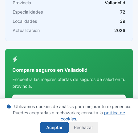
Provincia
Valladolid
Cádiz
Especialidades
72
Cantabria
Localidades
39
Castellón
Actualización
2026
Ceuta
Ciudad Real
Córdoba
Compara seguros en Valladolid
Cuenca
Encuentra las mejores ofertas de seguros de salud en tu
provincia.
Girona
Granada
Comparar precios
Utilizamos cookies de análisis para mejorar tu experiencia.
Guadalajara
Puedes aceptarlas o rechazarlas; consulta la
política de
cookies
.
Guipúzcoa
Aceptar
Rechazar
Huelva