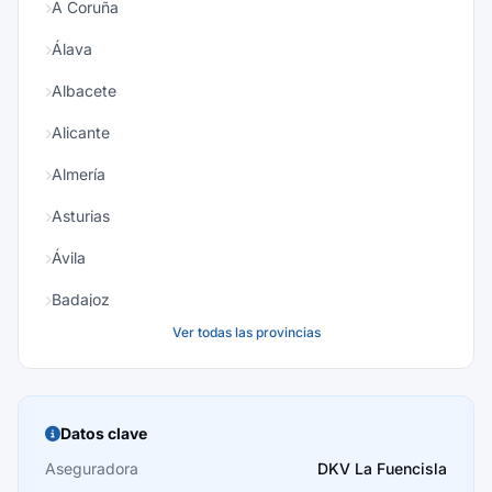
A Coruña
Álava
Albacete
Alicante
Almería
Asturias
Ávila
Badajoz
Ver todas las provincias
Baleares
Barcelona
Burgos
Datos clave
Cáceres
Aseguradora
DKV La Fuencisla